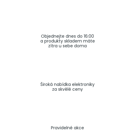
a
j
í
t
Objednejte dnes do 16:00
?
a produkty skladem máte
zítra u sebe doma
HLEDAT
Široká nabídka elektroniky
za skvělé ceny
Pravidelné akce