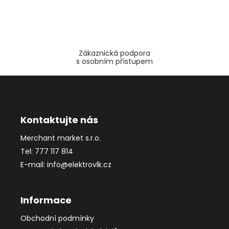
Zákaznická podpora
s osobním přístupem
Z
á
p
a
Kontaktujte nás
t
Merchant market s.r.o.
í
Tel: 777 117 814
E-mail: info@elektrovlk.cz
Informace
Obchodní podmínky