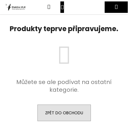
K
Přejít
Hledat
Nákupní
Me
na
o
obsah
Zpět
Zpět
š
košík
Přihlášení
í
Produkty teprve připravujeme.
C
k
o
p
o
t
ř
e
Můžete se ale podívat na ostatní
b
kategorie.
u
j
e
t
ZPĚT DO OBCHODU
e
n