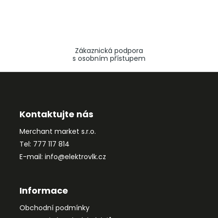
Zákaznická podpora
s osobním přístupem
Z
á
p
a
Kontaktujte nás
t
Merchant market s.r.o.
í
Tel: 777 117 814
E-mail: info@elektrovlk.cz
Informace
Obchodní podmínky