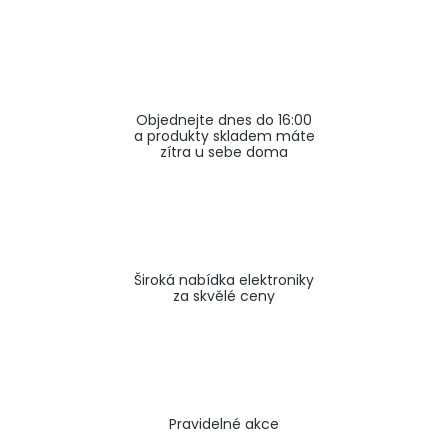
a
j
í
t
Objednejte dnes do 16:00
?
a produkty skladem máte
zítra u sebe doma
HLEDAT
Široká nabídka elektroniky
za skvělé ceny
Pravidelné akce