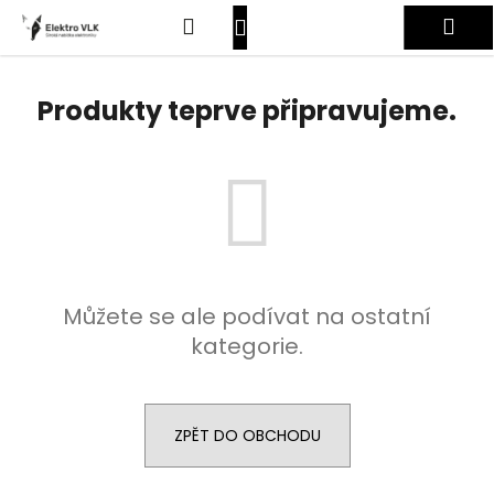
K
Přejít
Hledat
Nákupní
Me
na
o
obsah
Zpět
Zpět
š
košík
Přihlášení
í
Produkty teprve připravujeme.
C
k
o
p
o
t
ř
e
Můžete se ale podívat na ostatní
b
kategorie.
u
j
e
t
ZPĚT DO OBCHODU
e
n