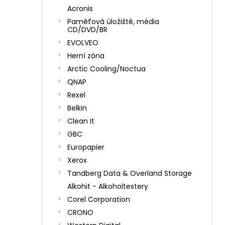
Acronis
Paměťová úložiště, média
CD/DVD/BR
EVOLVEO
Herní zóna
Arctic Cooling/Noctua
QNAP
Rexel
Belkin
Clean It
GBC
Europapier
Xerox
Tandberg Data & Overland Storage
Alkohit - Alkoholtestery
Corel Corporation
CRONO