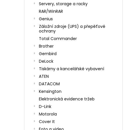
n
Servery, storage a racky
í
RAR/WinRAR
p
Genius
a
Záložní zdroje (UPS) a přepěťové
n
ochrany
e
Total Commander
l
Brother
Gembird
DeLock
Tiskárny a kancelářské vybavení
ATEN
DATACOM
Kensington
Elektronická evidence tržeb
D-Link
Motorola
Cover It
Foto a video