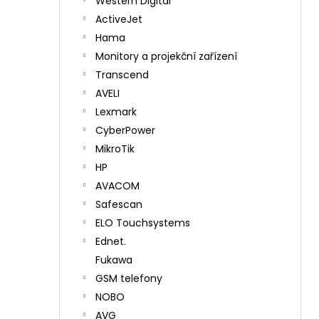
Western Digital
ActiveJet
Hama
Monitory a projekční zařízení
Transcend
AVELI
Lexmark
CyberPower
MikroTik
HP
AVACOM
Safescan
ELO Touchsystems
Ednet.
Fukawa
GSM telefony
NOBO
AVG