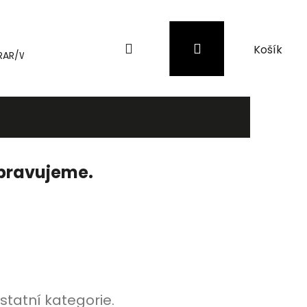
Hledat
Přihlášení
Nákupní
RAR/WinRAR
Genius
Záložní zdroje (UPS) a přepěťové 
košík
ipravujeme.
statní kategorie.