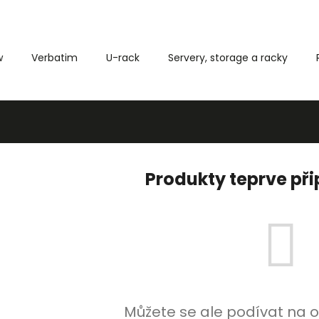
w
Verbatim
U-rack
Servery, storage a racky
Co potřebujete najít?
HLEDAT
Produkty teprve př
Můžete se ale podívat na o