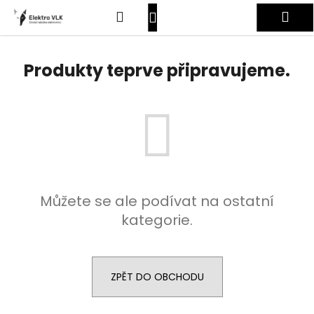
K
Přejít
Hledat
Nákupní
Me
na
o
obsah
Zpět
Zpět
š
košík
Přihlášení
í
Produkty teprve připravujeme.
C
k
o
p
o
t
ř
e
Můžete se ale podívat na ostatní
b
kategorie.
u
j
e
t
ZPĚT DO OBCHODU
e
n