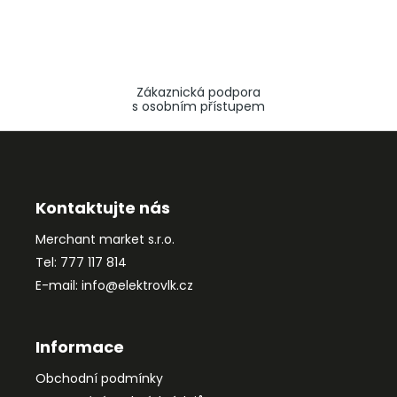
Zákaznická podpora
s osobním přístupem
Z
á
p
a
Kontaktujte nás
t
Merchant market s.r.o.
í
Tel: 777 117 814
E-mail: info@elektrovlk.cz
Informace
Obchodní podmínky