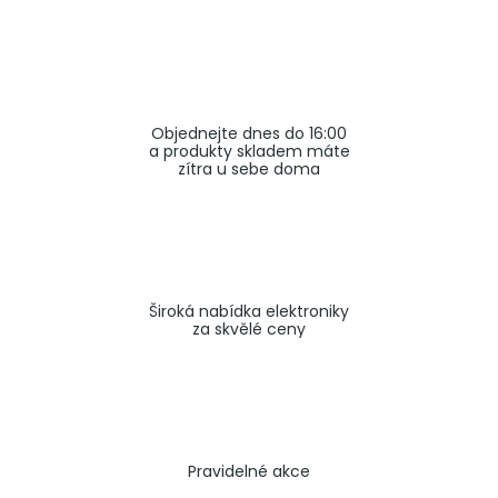
a
j
í
t
Objednejte dnes do 16:00
?
a produkty skladem máte
zítra u sebe doma
HLEDAT
Široká nabídka elektroniky
za skvělé ceny
Pravidelné akce