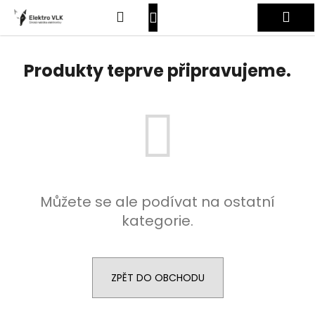
K
Přejít
Hledat
Nákupní
Me
na
o
obsah
Zpět
Zpět
š
košík
Přihlášení
í
Produkty teprve připravujeme.
C
k
o
p
o
t
ř
e
Můžete se ale podívat na ostatní
b
kategorie.
u
j
e
t
ZPĚT DO OBCHODU
e
n