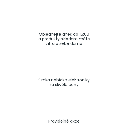
a
j
í
t
Objednejte dnes do 16:00
?
a produkty skladem máte
zítra u sebe doma
HLEDAT
Široká nabídka elektroniky
za skvělé ceny
Pravidelné akce