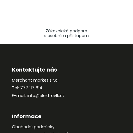
Zákaznická podpora
s osobním přístupem
Z
á
p
a
Kontaktujte nás
t
Merchant market s.r.o.
í
Tel: 777 117 814
E-mail: info@elektrovlk.cz
Informace
Obchodní podmínky