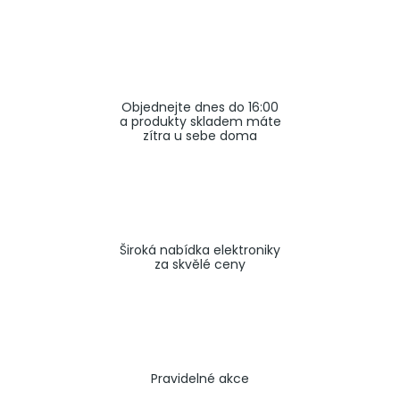
a
j
í
t
Objednejte dnes do 16:00
?
a produkty skladem máte
zítra u sebe doma
HLEDAT
Široká nabídka elektroniky
za skvělé ceny
Pravidelné akce