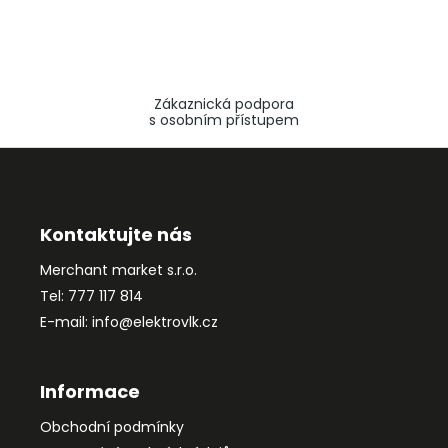
Zákaznická podpora
s osobním přístupem
Z
á
p
a
Kontaktujte nás
t
Merchant market s.r.o.
í
Tel: 777 117 814
E-mail: info@elektrovlk.cz
Informace
Obchodní podmínky