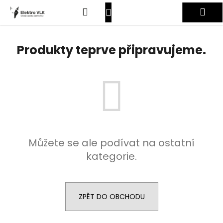
K
Přejít
Hledat
Nákupní
Me
na
o
obsah
Zpět
Zpět
š
košík
Přihlášení
í
Produkty teprve připravujeme.
C
k
o
p
o
t
ř
e
Můžete se ale podívat na ostatní
b
kategorie.
u
j
e
t
ZPĚT DO OBCHODU
e
n