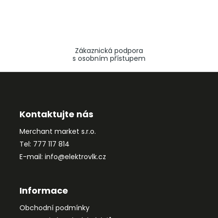
Zákaznická podpora
s osobním přístupem
Z
á
p
a
Kontaktujte nás
t
Merchant market s.r.o.
í
Tel: 777 117 814
E-mail: info@elektrovlk.cz
Informace
Obchodní podmínky