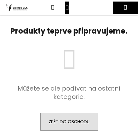
K
Přejít
Hledat
Nákupní
Me
na
o
obsah
Zpět
Zpět
š
košík
Přihlášení
í
Produkty teprve připravujeme.
C
k
o
p
o
t
ř
e
Můžete se ale podívat na ostatní
b
kategorie.
u
j
e
t
ZPĚT DO OBCHODU
e
n