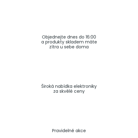
a
j
í
t
Objednejte dnes do 16:00
?
a produkty skladem máte
zítra u sebe doma
HLEDAT
Široká nabídka elektroniky
za skvělé ceny
Pravidelné akce