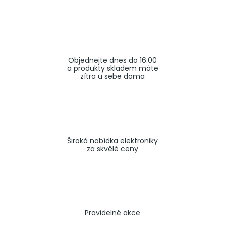
a
j
í
t
Objednejte dnes do 16:00
?
a produkty skladem máte
zítra u sebe doma
HLEDAT
Široká nabídka elektroniky
za skvělé ceny
Pravidelné akce