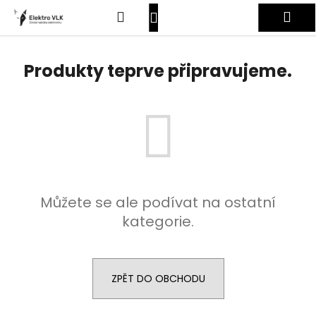
K
Přejít
Hledat
Nákupní
Me
na
o
obsah
Zpět
Zpět
š
košík
Přihlášení
í
Produkty teprve připravujeme.
C
k
o
p
o
t
ř
e
Můžete se ale podívat na ostatní
b
kategorie.
u
j
e
t
ZPĚT DO OBCHODU
e
n