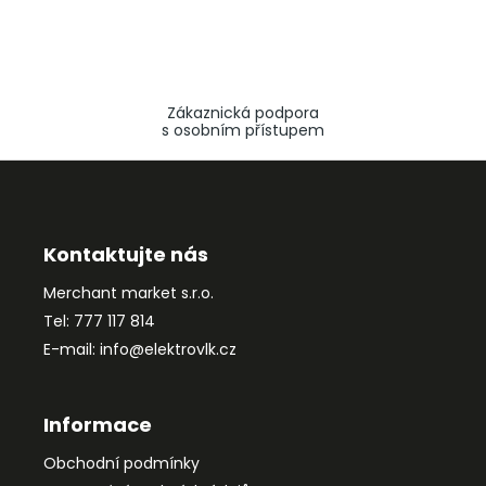
Zákaznická podpora
s osobním přístupem
Z
á
p
a
Kontaktujte nás
t
Merchant market s.r.o.
í
Tel: 777 117 814
E-mail: info@elektrovlk.cz
Informace
Obchodní podmínky