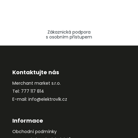
Zákaznická podpora
s osobním přístupem
Z
á
p
a
Kontaktujte nás
t
Merchant market s.r.o.
í
Tel: 777 117 814
E-mail: info@elektrovlk.cz
Informace
Obchodní podmínky