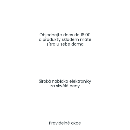
a
j
í
t
Objednejte dnes do 16:00
?
a produkty skladem máte
zítra u sebe doma
HLEDAT
Široká nabídka elektroniky
za skvělé ceny
Pravidelné akce