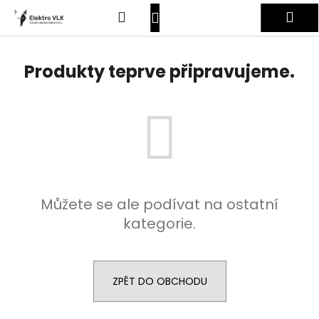
K
Přejít
Hledat
Nákupní
Me
na
o
obsah
Zpět
Zpět
š
košík
Přihlášení
í
Produkty teprve připravujeme.
C
k
o
p
o
t
ř
e
Můžete se ale podívat na ostatní
b
kategorie.
u
j
e
t
ZPĚT DO OBCHODU
e
n