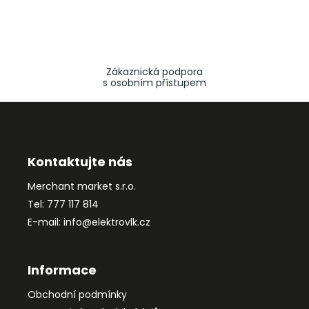
Zákaznická podpora
s osobním přístupem
Z
á
p
a
Kontaktujte nás
t
Merchant market s.r.o.
í
Tel: 777 117 814
E-mail: info@elektrovlk.cz
Informace
Obchodní podmínky