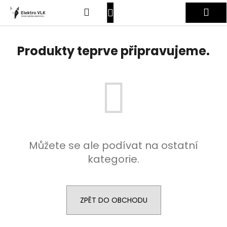
K
Přejít
Hledat
Nákupní
Me
na
o
obsah
Zpět
Zpět
š
košík
Přihlášení
í
Produkty teprve připravujeme.
C
k
o
p
o
t
ř
e
Můžete se ale podívat na ostatní
b
kategorie.
u
j
e
t
ZPĚT DO OBCHODU
e
n