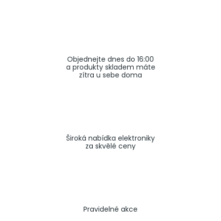
a
j
í
t
Objednejte dnes do 16:00
?
a produkty skladem máte
zítra u sebe doma
HLEDAT
Široká nabídka elektroniky
za skvělé ceny
Pravidelné akce