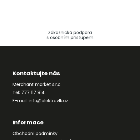
Zákaznická podpora
s osobním přístupem
Z
á
p
a
Kontaktujte nás
t
Merchant market s.r.o.
í
Tel: 777 117 814
E-mail: info@elektrovlk.cz
Informace
Obchodní podmínky