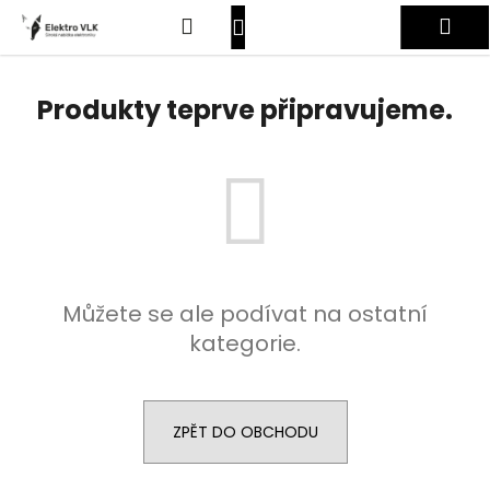
K
Přejít
Hledat
Nákupní
Me
na
o
obsah
Zpět
Zpět
š
košík
Přihlášení
í
Produkty teprve připravujeme.
C
k
o
p
o
t
ř
e
Můžete se ale podívat na ostatní
b
kategorie.
u
j
e
t
ZPĚT DO OBCHODU
e
n