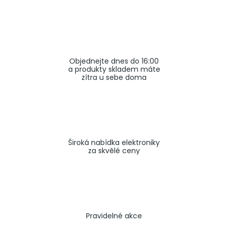
a
j
í
t
Objednejte dnes do 16:00
?
a produkty skladem máte
zítra u sebe doma
HLEDAT
Široká nabídka elektroniky
za skvělé ceny
Pravidelné akce