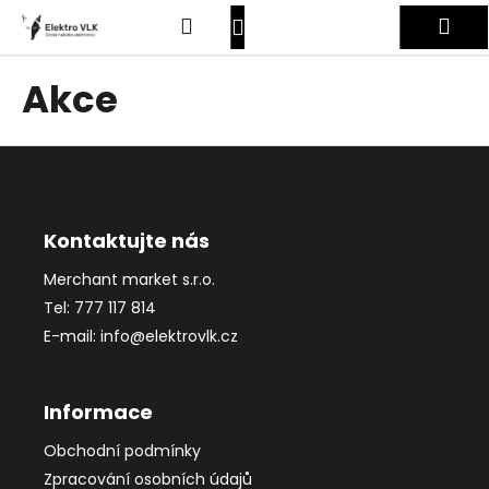
K
Přejít
Hledat
Nákupní
Me
na
o
obsah
Zpět
Zpět
š
košík
Přihlášení
Akce
í
C
k
o
Z
p
á
o
p
t
a
Kontaktujte nás
ř
t
Merchant market s.r.o.
e
í
Tel: 777 117 814
b
E-mail: info@elektrovlk.cz
u
j
e
Informace
t
Obchodní podmínky
e
Zpracování osobních údajů
n