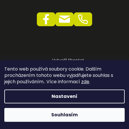
a
j
í
t
?
Vytvořil Shoptet
HLEDAT
Copyright 2026
Elektro VLK
. Všechna práva vyhrazena.
Tento web používá soubory cookie. Dalším
procházením tohoto webu vyjadřujete souhlas s
jejich používáním.. Více informací
zde
.
Nastavení
Souhlasím