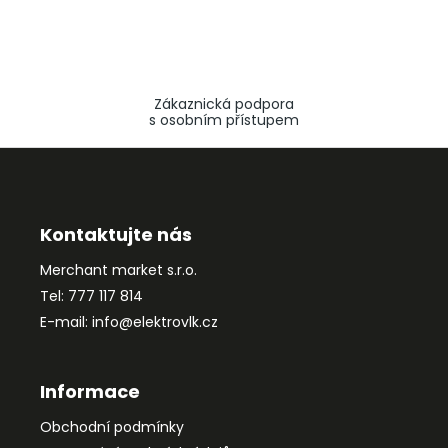
Zákaznická podpora
s osobním přístupem
Z
á
p
a
Kontaktujte nás
t
Merchant market s.r.o.
í
Tel: 777 117 814
E-mail: info@elektrovlk.cz
Informace
Obchodní podmínky