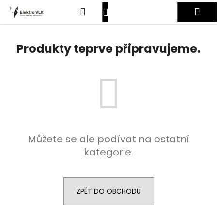
K
Přejít
Hledat
Nákupní
Me
na
o
obsah
Zpět
Zpět
š
košík
Přihlášení
í
Produkty teprve připravujeme.
C
k
o
p
o
t
ř
e
Můžete se ale podívat na ostatní
b
kategorie.
u
j
e
t
ZPĚT DO OBCHODU
e
n