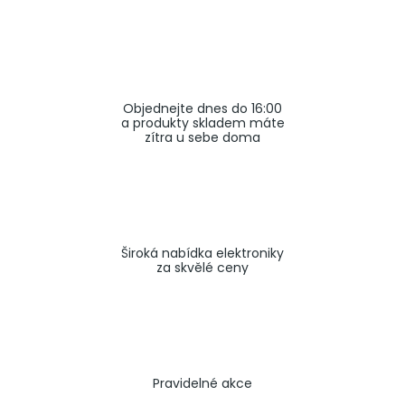
a
j
í
t
Objednejte dnes do 16:00
?
a produkty skladem máte
zítra u sebe doma
HLEDAT
Široká nabídka elektroniky
za skvělé ceny
Pravidelné akce