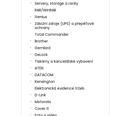
n
Servery, storage a racky
í
RAR/WinRAR
p
Genius
a
Záložní zdroje (UPS) a přepěťové
n
ochrany
e
Total Commander
l
Brother
Gembird
DeLock
Tiskárny a kancelářské vybavení
ATEN
DATACOM
Kensington
Elektronická evidence tržeb
D-Link
Motorola
Cover It
Foto a video