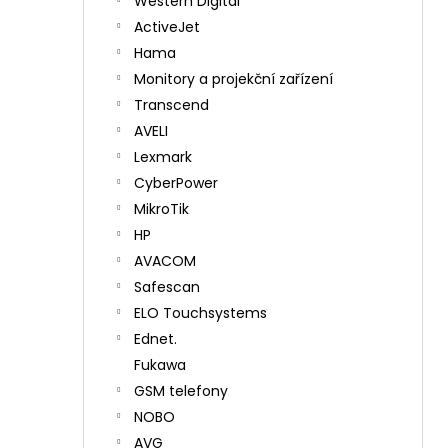
Western Digital
ActiveJet
Hama
Monitory a projekční zařízení
Transcend
AVELI
Lexmark
CyberPower
MikroTik
HP
AVACOM
Safescan
ELO Touchsystems
Ednet.
Fukawa
GSM telefony
NOBO
AVG