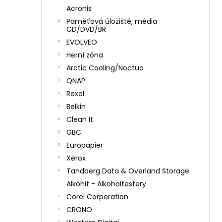
Acronis
Paměťová úložiště, média
CD/DVD/BR
EVOLVEO
Herní zóna
Arctic Cooling/Noctua
QNAP
Rexel
Belkin
Clean It
GBC
Europapier
Xerox
Tandberg Data & Overland Storage
Alkohit - Alkoholtestery
Corel Corporation
CRONO