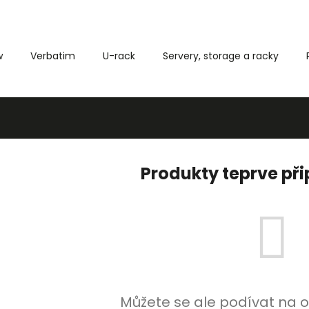
w
Verbatim
U-rack
Servery, storage a racky
Co potřebujete najít?
HLEDAT
Produkty teprve př
Můžete se ale podívat na o