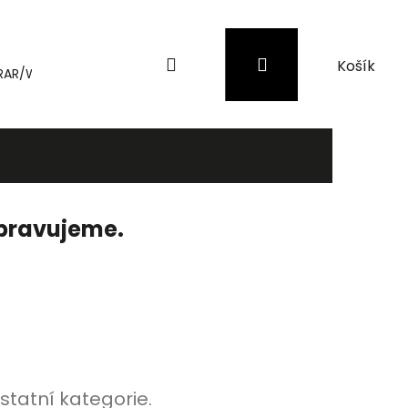
Hledat
Přihlášení
Nákupní
RAR/WinRAR
Genius
Záložní zdroje (UPS) a přepěťové 
košík
ipravujeme.
statní kategorie.