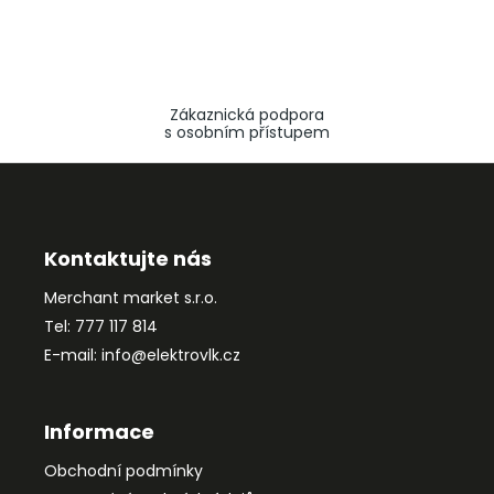
Zákaznická podpora
s osobním přístupem
Z
á
p
a
Kontaktujte nás
t
Merchant market s.r.o.
í
Tel: 777 117 814
E-mail: info@elektrovlk.cz
Informace
Obchodní podmínky