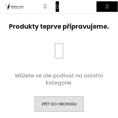
K
Přejít
Hledat
Nákupní
Me
na
o
obsah
Zpět
Zpět
š
košík
Přihlášení
í
Produkty teprve připravujeme.
C
k
o
p
o
t
ř
e
Můžete se ale podívat na ostatní
b
kategorie.
u
j
e
t
ZPĚT DO OBCHODU
e
n