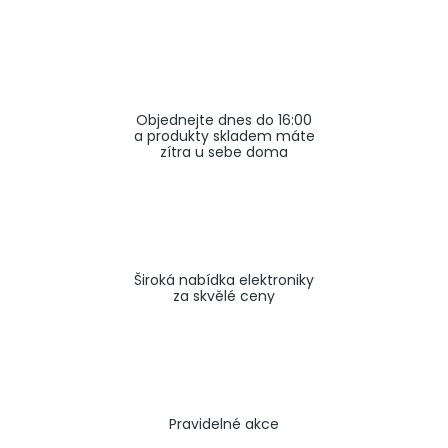
a
j
í
t
Objednejte dnes do 16:00
?
a produkty skladem máte
zítra u sebe doma
HLEDAT
Široká nabídka elektroniky
za skvělé ceny
Pravidelné akce