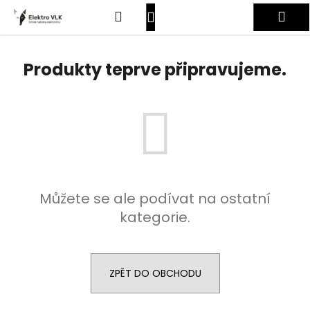
K
Přejít
Hledat
Nákupní
Me
na
o
obsah
Zpět
Zpět
š
košík
Přihlášení
í
Produkty teprve připravujeme.
C
k
o
p
o
t
ř
e
Můžete se ale podívat na ostatní
b
kategorie.
u
j
e
t
ZPĚT DO OBCHODU
e
n