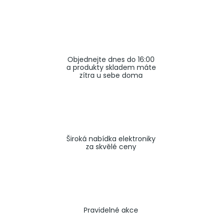
a
j
í
t
Objednejte dnes do 16:00
?
a produkty skladem máte
zítra u sebe doma
HLEDAT
Široká nabídka elektroniky
za skvělé ceny
Pravidelné akce