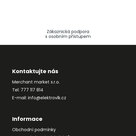
Zákaznická podpora
s osobním přístupem
Z
á
p
a
Kontaktujte nás
t
Merchant market s.r.o.
í
Tel: 777 117 814
E-mail: info@elektrovlk.cz
Informace
Obchodní podmínky