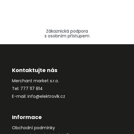
Zákaznická podpora
s osobním přístupem
Z
á
p
a
Kontaktujte nás
t
Merchant market s.r.o.
í
Tel: 777 117 814
E-mail: info@elektrovlk.cz
Informace
Obchodní podmínky