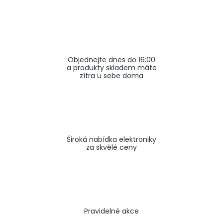
a
j
í
t
Objednejte dnes do 16:00
?
a produkty skladem máte
zítra u sebe doma
HLEDAT
Široká nabídka elektroniky
za skvělé ceny
Pravidelné akce