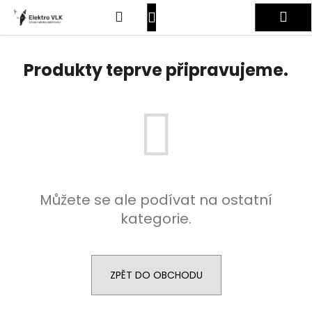
K
Přejít
Hledat
Nákupní
Me
na
o
obsah
Zpět
Zpět
š
košík
Přihlášení
í
Produkty teprve připravujeme.
C
k
o
p
o
t
ř
e
Můžete se ale podívat na ostatní
b
kategorie.
u
j
e
t
ZPĚT DO OBCHODU
e
n