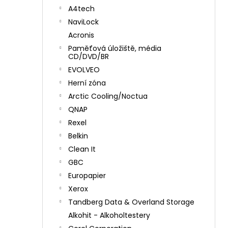
A4tech
NaviLock
Acronis
Paměťová úložiště, média
CD/DVD/BR
EVOLVEO
Herní zóna
Arctic Cooling/Noctua
QNAP
Rexel
Belkin
Clean It
GBC
Europapier
Xerox
Tandberg Data & Overland Storage
Alkohit - Alkoholtestery