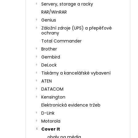
n
Servery, storage a racky
í
RAR/WinRAR
p
Genius
a
Záložní zdroje (UPS) a přepěťové
n
ochrany
e
Total Commander
l
Brother
Gembird
DeLock
Tiskárny a kancelářské vybavení
ATEN
DATACOM
Kensington
Elektronická evidence tržeb
D-Link
Motorola
Cover It
obaly na média