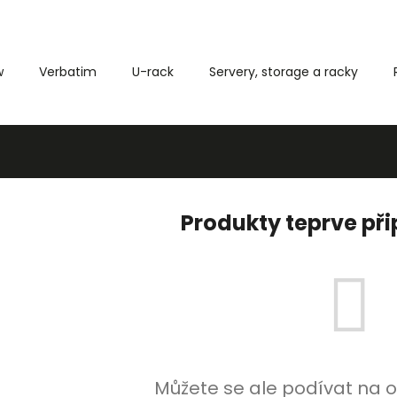
w
Verbatim
U-rack
Servery, storage a racky
Co potřebujete najít?
HLEDAT
Produkty teprve př
Můžete se ale podívat na o