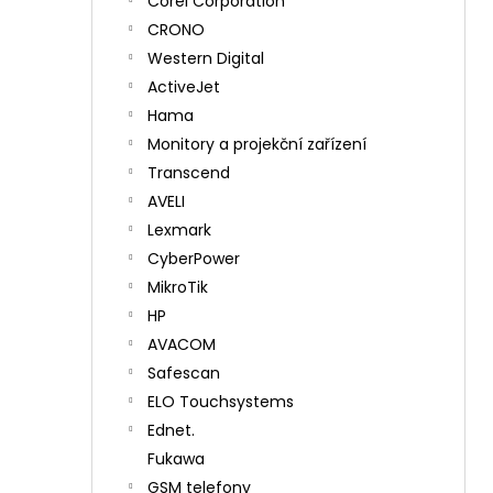
Corel Corporation
CRONO
Western Digital
ActiveJet
Hama
Monitory a projekční zařízení
Transcend
AVELI
Lexmark
CyberPower
MikroTik
HP
AVACOM
Safescan
ELO Touchsystems
Ednet.
Fukawa
GSM telefony