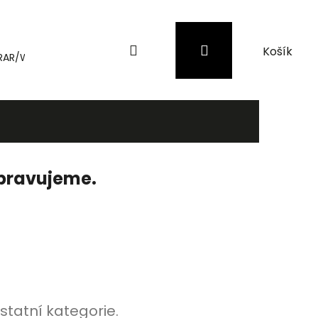
Hledat
Přihlášení
Nákupní
RAR/WinRAR
Genius
Záložní zdroje (UPS) a přepěťové 
košík
ipravujeme.
statní kategorie.