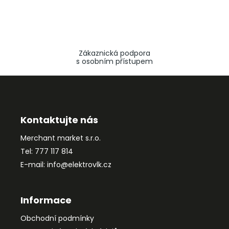
Zákaznická podpora
s osobním přístupem
Z
á
p
a
Kontaktujte nás
t
Merchant market s.r.o.
í
Tel: 777 117 814
E-mail: info@elektrovlk.cz
Informace
Obchodní podmínky