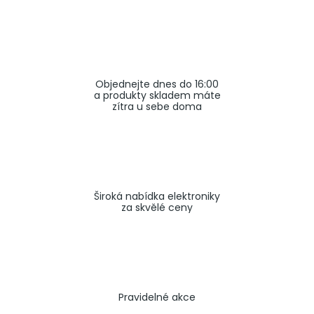
a
j
í
t
Objednejte dnes do 16:00
?
a produkty skladem máte
zítra u sebe doma
HLEDAT
Široká nabídka elektroniky
za skvělé ceny
Pravidelné akce