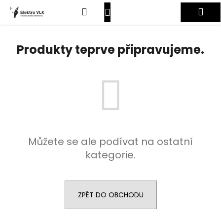
K
Přejít
Hledat
Nákupní
Me
na
o
obsah
Zpět
Zpět
š
košík
Přihlášení
í
Produkty teprve připravujeme.
C
k
o
p
o
t
ř
e
Můžete se ale podívat na ostatní
b
kategorie.
u
j
e
t
ZPĚT DO OBCHODU
e
n