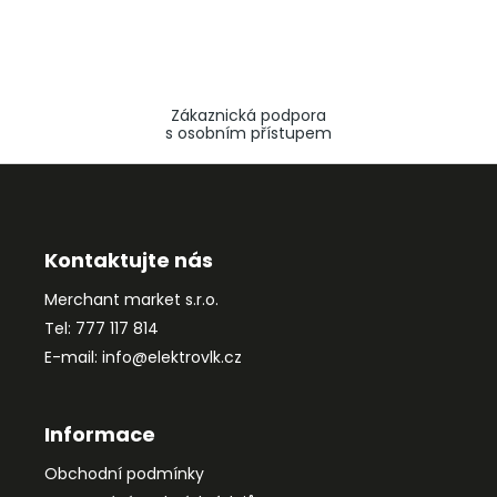
Zákaznická podpora
s osobním přístupem
Z
á
p
a
Kontaktujte nás
t
Merchant market s.r.o.
í
Tel: 777 117 814
E-mail: info@elektrovlk.cz
Informace
Obchodní podmínky