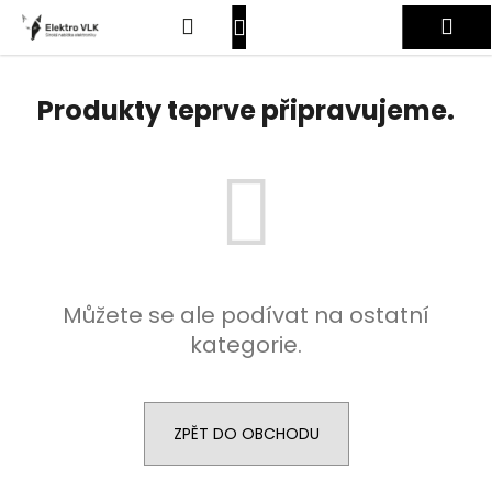
K
Přejít
Hledat
Nákupní
Me
na
o
obsah
Zpět
Zpět
š
košík
Přihlášení
í
Produkty teprve připravujeme.
C
k
o
p
o
t
ř
e
Můžete se ale podívat na ostatní
b
kategorie.
u
j
e
t
ZPĚT DO OBCHODU
e
n