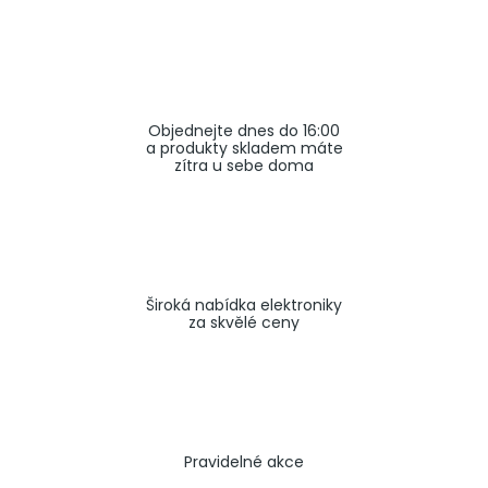
a
j
í
t
Objednejte dnes do 16:00
?
a produkty skladem máte
zítra u sebe doma
HLEDAT
Široká nabídka elektroniky
za skvělé ceny
Pravidelné akce