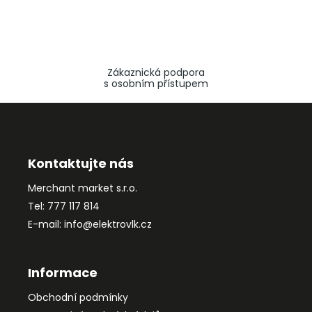
Zákaznická podpora
s osobním přístupem
Z
á
p
a
Kontaktujte nás
t
Merchant market s.r.o.
í
Tel: 777 117 814
E-mail: info@elektrovlk.cz
Informace
Obchodní podmínky