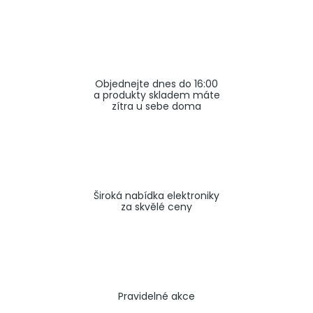
a
j
í
t
Objednejte dnes do 16:00
?
a produkty skladem máte
zítra u sebe doma
HLEDAT
Široká nabídka elektroniky
za skvělé ceny
Pravidelné akce