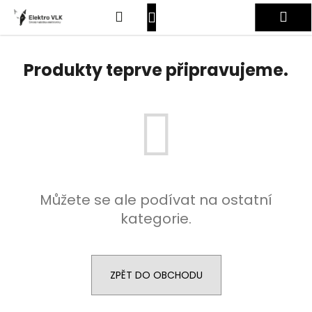
K
Přejít
Hledat
Nákupní
Me
na
o
obsah
Zpět
Zpět
š
košík
Přihlášení
í
Produkty teprve připravujeme.
C
k
o
p
o
t
ř
e
Můžete se ale podívat na ostatní
b
kategorie.
u
j
e
t
ZPĚT DO OBCHODU
e
n