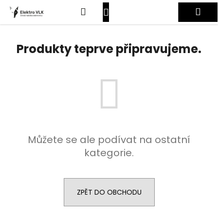
K
Přejít
Hledat
Nákupní
Me
na
o
obsah
Zpět
Zpět
š
košík
Přihlášení
í
Produkty teprve připravujeme.
C
k
o
p
o
t
ř
e
Můžete se ale podívat na ostatní
b
kategorie.
u
j
e
t
ZPĚT DO OBCHODU
e
n