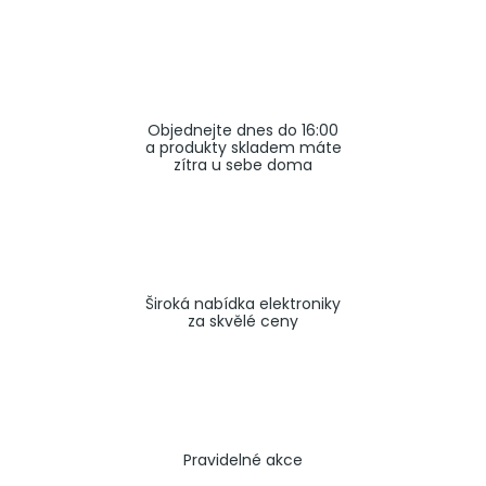
a
j
í
t
Objednejte dnes do 16:00
?
a produkty skladem máte
zítra u sebe doma
HLEDAT
Široká nabídka elektroniky
za skvělé ceny
Pravidelné akce