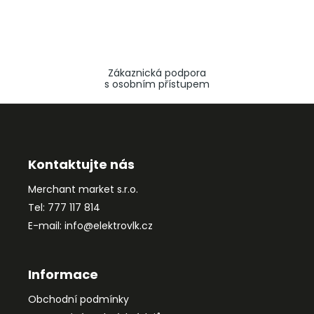
Zákaznická podpora
s osobním přístupem
Z
á
p
a
Kontaktujte nás
t
Merchant market s.r.o.
í
Tel: 777 117 814
E-mail: info@elektrovlk.cz
Informace
Obchodní podmínky