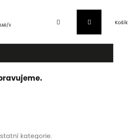
Hledat
Přihlášení
Nákupní
RAR/WinRAR
Genius
Záložní zdroje (UPS) a přepěťové 
košík
ipravujeme.
statní kategorie.