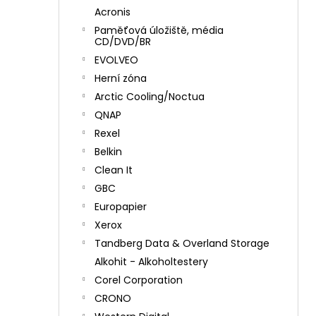
Acronis
Paměťová úložiště, média
CD/DVD/BR
EVOLVEO
Herní zóna
Arctic Cooling/Noctua
QNAP
Rexel
Belkin
Clean It
GBC
Europapier
Xerox
Tandberg Data & Overland Storage
Alkohit - Alkoholtestery
Corel Corporation
CRONO