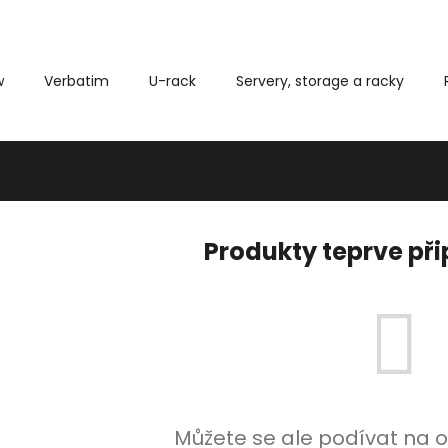
w
Verbatim
U-rack
Servery, storage a racky
Co potřebujete najít?
HLEDAT
Produkty teprve př
Můžete se ale podívat na o