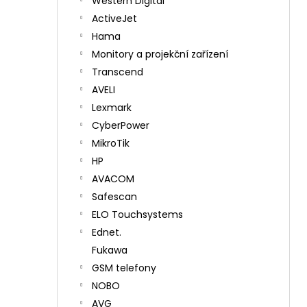
Western Digital
ActiveJet
Hama
Monitory a projekční zařízení
Transcend
AVELI
Lexmark
CyberPower
MikroTik
HP
AVACOM
Safescan
ELO Touchsystems
Ednet.
Fukawa
GSM telefony
NOBO
AVG