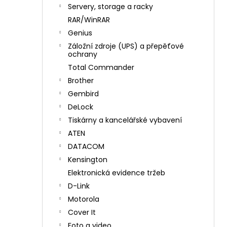
n
Servery, storage a racky
í
RAR/WinRAR
p
Genius
a
Záložní zdroje (UPS) a přepěťové
n
ochrany
e
Total Commander
l
Brother
Gembird
DeLock
Tiskárny a kancelářské vybavení
ATEN
DATACOM
Kensington
Elektronická evidence tržeb
D-Link
Motorola
Cover It
Foto a video