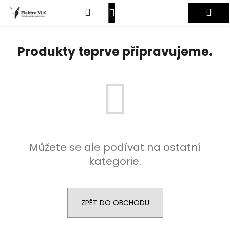
K
Přejít
Hledat
Nákupní
Me
na
o
obsah
Zpět
Zpět
š
košík
Přihlášení
í
Produkty teprve připravujeme.
C
k
o
p
o
t
ř
e
Můžete se ale podívat na ostatní
b
kategorie.
u
j
e
t
ZPĚT DO OBCHODU
e
n