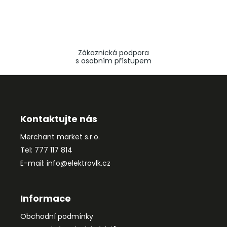
Zákaznická podpora
s osobním přístupem
Z
á
p
a
Kontaktujte nás
t
Merchant market s.r.o.
í
Tel: 777 117 814
E-mail: info@elektrovlk.cz
Informace
Obchodní podmínky