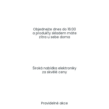
a
j
í
t
Objednejte dnes do 16:00
?
a produkty skladem máte
zítra u sebe doma
HLEDAT
Široká nabídka elektroniky
za skvělé ceny
Pravidelné akce