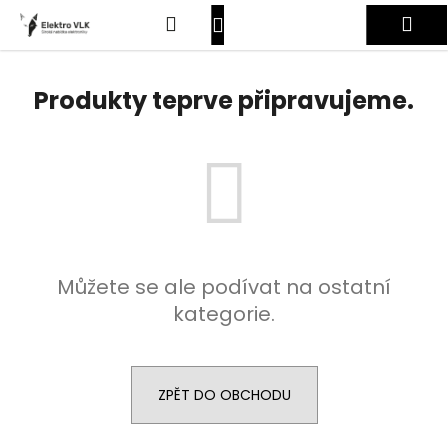
K
Přejít
Hledat
Nákupní
Me
na
o
obsah
Zpět
Zpět
š
košík
Přihlášení
í
Produkty teprve připravujeme.
C
k
o
p
o
t
ř
e
Můžete se ale podívat na ostatní
b
kategorie.
u
j
e
t
ZPĚT DO OBCHODU
e
n