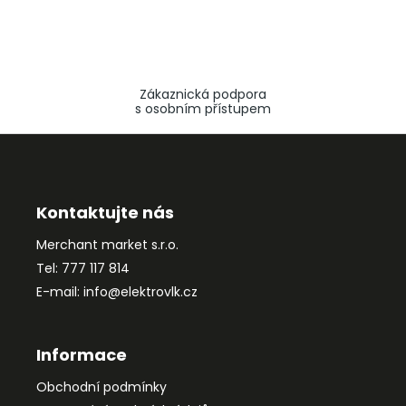
Zákaznická podpora
s osobním přístupem
Z
á
p
a
Kontaktujte nás
t
Merchant market s.r.o.
í
Tel: 777 117 814
E-mail: info@elektrovlk.cz
Informace
Obchodní podmínky