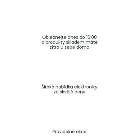
a
j
í
t
Objednejte dnes do 16:00
?
a produkty skladem máte
zítra u sebe doma
HLEDAT
Široká nabídka elektroniky
za skvělé ceny
Pravidelné akce