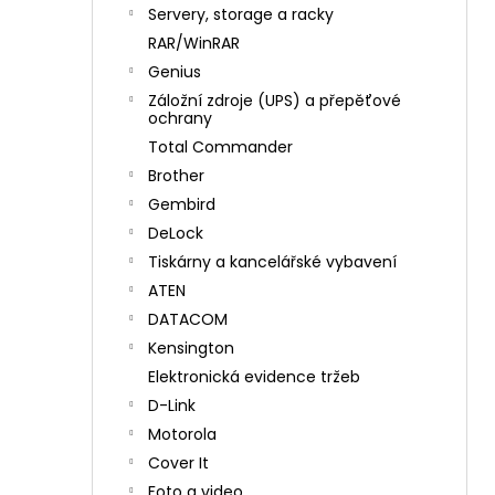
n
Servery, storage a racky
í
RAR/WinRAR
p
Genius
a
Záložní zdroje (UPS) a přepěťové
n
ochrany
e
Total Commander
l
Brother
Gembird
DeLock
Tiskárny a kancelářské vybavení
ATEN
DATACOM
Kensington
Elektronická evidence tržeb
D-Link
Motorola
Cover It
Foto a video