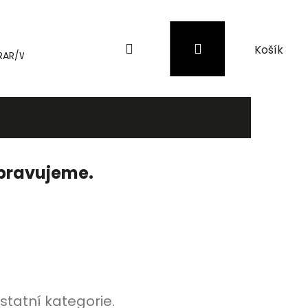
Hledat
Přihlášení
Nákupní
RAR/WinRAR
Genius
Záložní zdroje (UPS) a přepěťové 
košík
ipravujeme.
statní kategorie.