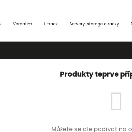
w
Verbatim
U-rack
Servery, storage a racky
Co potřebujete najít?
HLEDAT
Produkty teprve př
Můžete se ale podívat na o