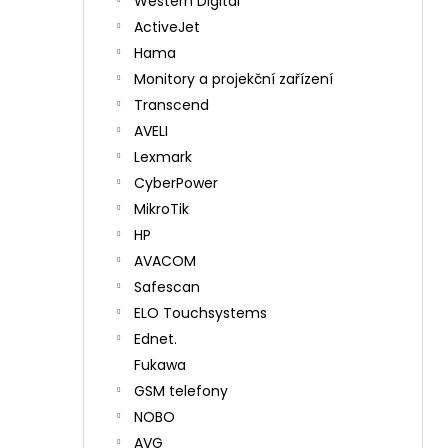
Western Digital
ActiveJet
Hama
Monitory a projekční zařízení
Transcend
AVELI
Lexmark
CyberPower
MikroTik
HP
AVACOM
Safescan
ELO Touchsystems
Ednet.
Fukawa
GSM telefony
NOBO
AVG