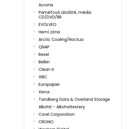
Acronis
Paměťová úložiště, média
CD/DVD/BR
EVOLVEO
Herní zóna
Arctic Cooling/Noctua
QNAP
Rexel
Belkin
Clean It
GBC
Europapier
Xerox
Tandberg Data & Overland Storage
Alkohit - Alkoholtestery
Corel Corporation
CRONO