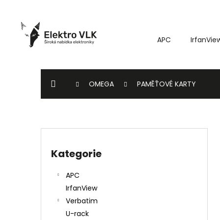
K
Přejít
o
na
Zpět
Zpět
obsah
š
do
do
APC
IrfanVie
í
k
obchodu
obchodu
DOMŮ
OMEGA
PAMĚŤOVÉ KARTY
P
o
Kategorie
Přeskočit
s
kategorie
t
APC
r
IrfanView
a
Verbatim
n
U-rack