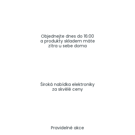
a
j
í
t
Objednejte dnes do 16:00
?
a produkty skladem máte
zítra u sebe doma
HLEDAT
Široká nabídka elektroniky
za skvělé ceny
Pravidelné akce