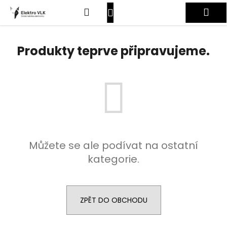
K
Přejít
Hledat
Nákupní
Me
na
o
obsah
Zpět
Zpět
š
košík
Přihlášení
í
Produkty teprve připravujeme.
C
k
o
p
o
t
ř
e
Můžete se ale podívat na ostatní
b
kategorie.
u
j
e
t
ZPĚT DO OBCHODU
e
n