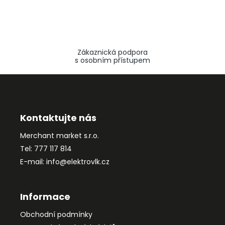
Zákaznická podpora
s osobním přístupem
Z
á
p
a
Kontaktujte nás
t
Merchant market s.r.o.
í
Tel: 777 117 814
E-mail: info@elektrovlk.cz
Informace
Obchodní podmínky