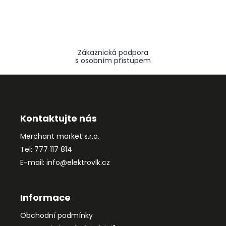
Zákaznická podpora
s osobním přístupem
Z
á
p
a
Kontaktujte nás
t
Merchant market s.r.o.
í
Tel: 777 117 814
E-mail: info@elektrovlk.cz
Informace
Obchodní podmínky