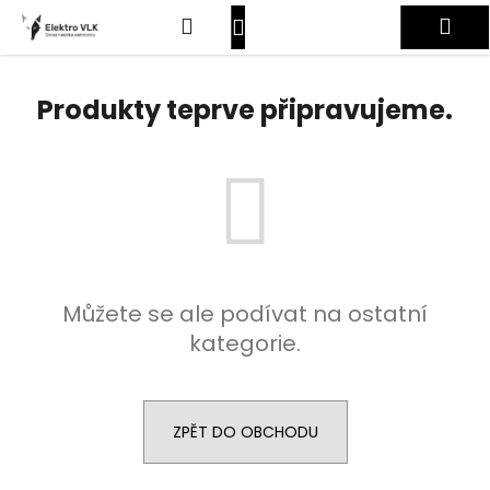
K
Přejít
Hledat
Nákupní
Me
na
o
obsah
Zpět
Zpět
š
košík
Přihlášení
í
Produkty teprve připravujeme.
C
k
o
p
o
t
ř
e
Můžete se ale podívat na ostatní
b
kategorie.
u
j
e
t
ZPĚT DO OBCHODU
e
n