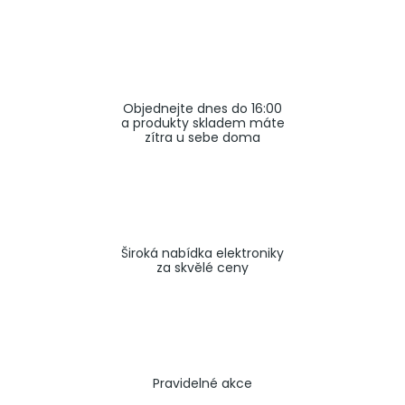
a
j
í
t
Objednejte dnes do 16:00
?
a produkty skladem máte
zítra u sebe doma
HLEDAT
Široká nabídka elektroniky
za skvělé ceny
Pravidelné akce