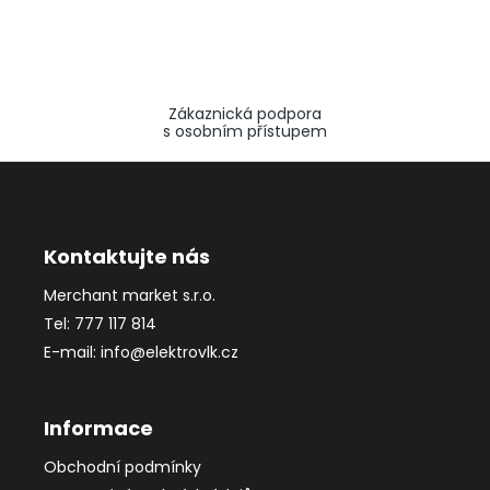
Zákaznická podpora
s osobním přístupem
Z
á
p
a
Kontaktujte nás
t
Merchant market s.r.o.
í
Tel: 777 117 814
E-mail: info@elektrovlk.cz
Informace
Obchodní podmínky