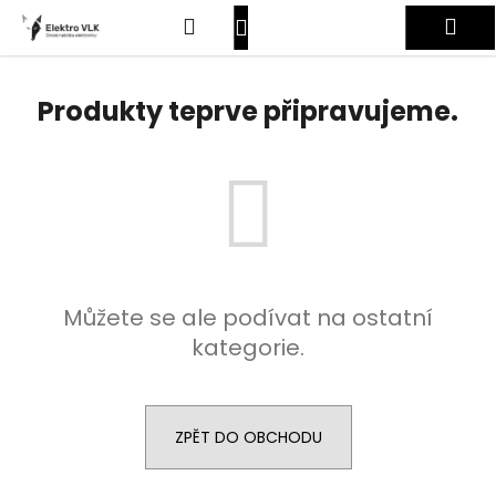
K
Přejít
Hledat
Nákupní
Me
na
o
obsah
Zpět
Zpět
š
košík
Přihlášení
í
Produkty teprve připravujeme.
C
k
o
p
o
t
ř
e
Můžete se ale podívat na ostatní
b
kategorie.
u
j
e
t
ZPĚT DO OBCHODU
e
n