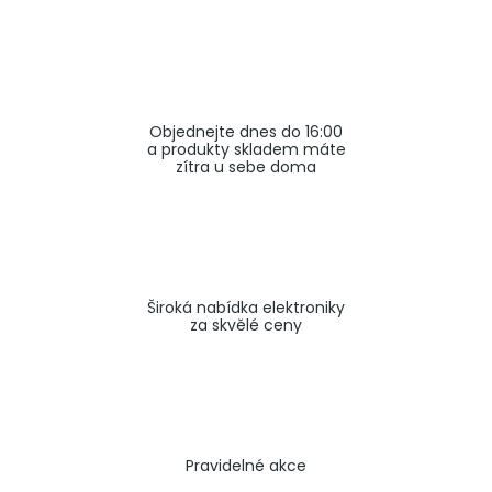
a
j
í
t
Objednejte dnes do 16:00
?
a produkty skladem máte
zítra u sebe doma
HLEDAT
Široká nabídka elektroniky
za skvělé ceny
Pravidelné akce