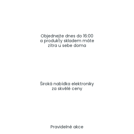
a
j
í
t
Objednejte dnes do 16:00
?
a produkty skladem máte
zítra u sebe doma
HLEDAT
Široká nabídka elektroniky
za skvělé ceny
Pravidelné akce