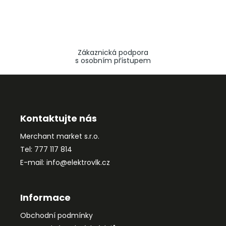
Zákaznická podpora
s osobním přístupem
Z
á
p
a
Kontaktujte nás
t
Merchant market s.r.o.
í
Tel: 777 117 814
E-mail: info@elektrovlk.cz
Informace
Obchodní podmínky