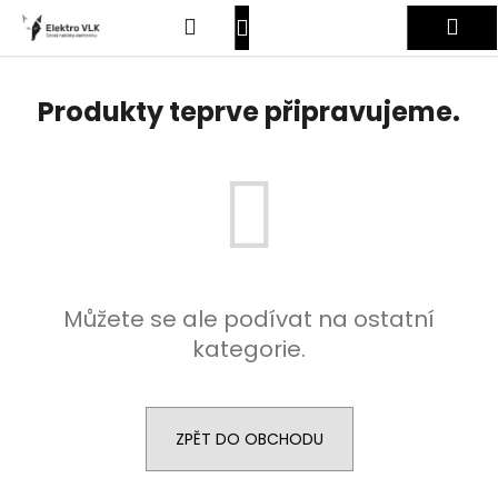
K
Přejít
Hledat
Nákupní
Me
na
o
obsah
Zpět
Zpět
š
košík
Přihlášení
í
Produkty teprve připravujeme.
C
k
o
p
o
t
ř
e
Můžete se ale podívat na ostatní
b
kategorie.
u
j
e
t
ZPĚT DO OBCHODU
e
n