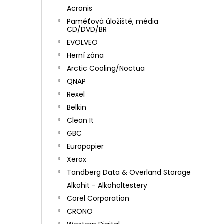
Acronis
Paměťová úložiště, média
CD/DVD/BR
EVOLVEO
Herní zóna
Arctic Cooling/Noctua
QNAP
Rexel
Belkin
Clean It
GBC
Europapier
Xerox
Tandberg Data & Overland Storage
Alkohit - Alkoholtestery
Corel Corporation
CRONO