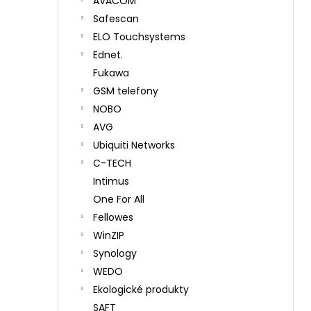
AVACOM
Safescan
ELO Touchsystems
Ednet.
Fukawa
GSM telefony
NOBO
AVG
Ubiquiti Networks
C-TECH
Intimus
One For All
Fellowes
WinZIP
Synology
WEDO
Ekologické produkty
SAFT