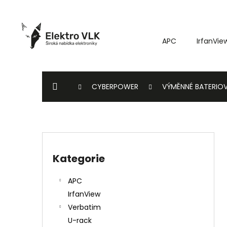
K
Přejít
o
na
Zpět
Zpět
obsah
š
do
do
APC
IrfanVie
í
k
obchodu
obchodu
DOMŮ
CYBERPOWER
VÝMĚNNÉ BATERIO
P
o
Kategorie
Přeskočit
s
kategorie
t
APC
r
IrfanView
a
Verbatim
n
U-rack