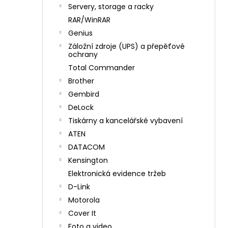
n
Servery, storage a racky
í
RAR/WinRAR
p
Genius
a
Záložní zdroje (UPS) a přepěťové
n
ochrany
e
Total Commander
l
Brother
Gembird
DeLock
Tiskárny a kancelářské vybavení
ATEN
DATACOM
Kensington
Elektronická evidence tržeb
D-Link
Motorola
Cover It
Foto a video