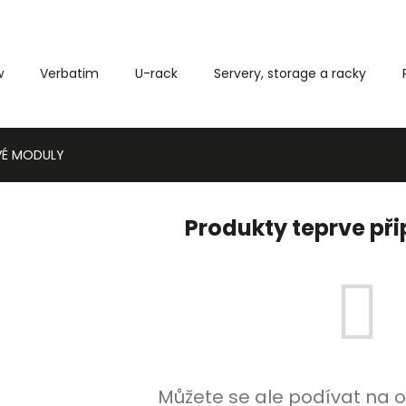
w
Verbatim
U-rack
Servery, storage a racky
Co potřebujete najít?
VÉ MODULY
HLEDAT
Produkty teprve př
Můžete se ale podívat na o