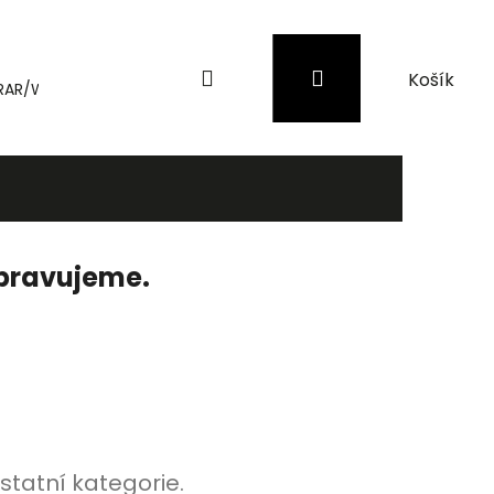
Hledat
Přihlášení
Nákupní
RAR/WinRAR
Genius
Záložní zdroje (UPS) a přepěťové 
košík
ipravujeme.
statní kategorie.