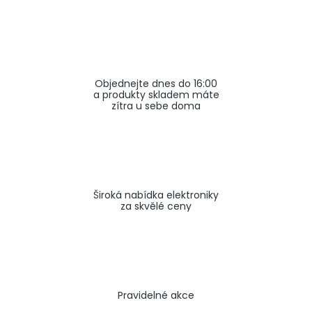
a
j
í
t
Objednejte dnes do 16:00
?
a produkty skladem máte
zítra u sebe doma
HLEDAT
Široká nabídka elektroniky
za skvělé ceny
Pravidelné akce