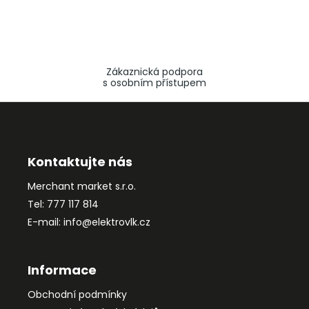
Zákaznická podpora
s osobním přístupem
Z
á
p
a
Kontaktujte nás
t
Merchant market s.r.o.
í
Tel: 777 117 814
E-mail: info@elektrovlk.cz
Informace
Obchodní podmínky