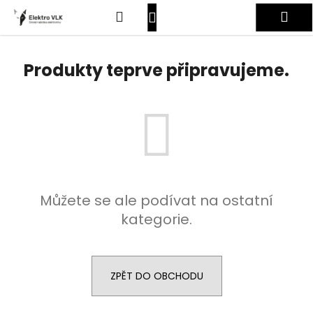
K
Přejít
Hledat
Nákupní
Me
na
o
obsah
Zpět
Zpět
š
košík
Přihlášení
í
Produkty teprve připravujeme.
C
k
o
p
o
t
ř
e
Můžete se ale podívat na ostatní
b
kategorie.
u
j
e
t
ZPĚT DO OBCHODU
e
n