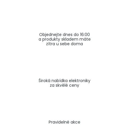
a
j
í
t
Objednejte dnes do 16:00
?
a produkty skladem máte
zítra u sebe doma
HLEDAT
Široká nabídka elektroniky
za skvělé ceny
Pravidelné akce