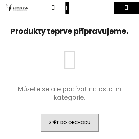
K
Přejít
Hledat
Nákupní
Me
na
o
obsah
Zpět
Zpět
š
košík
Přihlášení
í
Produkty teprve připravujeme.
C
k
o
p
o
t
ř
e
Můžete se ale podívat na ostatní
b
kategorie.
u
j
e
t
ZPĚT DO OBCHODU
e
n