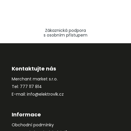
Zákaznická podpora
s osobním přístupem
Z
á
p
a
Kontaktujte nás
t
Merchant market s.r.o.
í
Tel: 777 117 814
E-mail: info@elektrovlk.cz
Informace
Obchodní podmínky