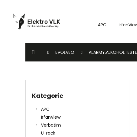
K
Přejít
o
na
Zpět
Zpět
obsah
š
do
do
APC
IrfanVie
í
k
obchodu
obchodu
DOMŮ
EVOLVEO
ALARMY,ALKOHOLTESTE
P
o
Kategorie
Přeskočit
s
kategorie
t
APC
r
IrfanView
a
Verbatim
n
U-rack