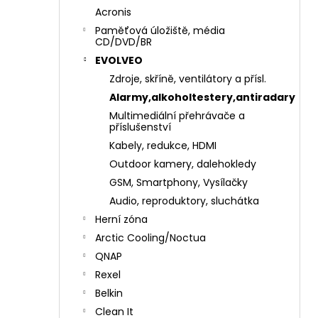
Acronis
Paměťová úložiště, média
CD/DVD/BR
EVOLVEO
Zdroje, skříně, ventilátory a přísl.
Alarmy,alkoholtestery,antiradary
Multimediální přehrávače a
příslušenství
Kabely, redukce, HDMI
Outdoor kamery, dalehokledy
GSM, Smartphony, Vysílačky
Audio, reproduktory, sluchátka
Herní zóna
Arctic Cooling/Noctua
QNAP
Rexel
Belkin
Clean It