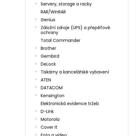
n
Servery, storage a racky
í
RAR/WinRAR
p
Genius
a
Záložní zdroje (UPS) a přepěťové
n
ochrany
e
Total Commander
l
Brother
Gembird
DeLock
Tiskárny a kancelářské vybavení
ATEN
DATACOM
Kensington
Elektronická evidence tržeb
D-Link
Motorola
Cover It
Foto a video