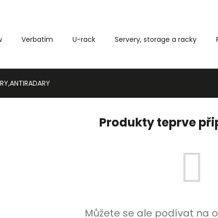
w
Verbatim
U-rack
Servery, storage a racky
Co potřebujete najít?
RY,ANTIRADARY
HLEDAT
Produkty teprve př
Můžete se ale podívat na o