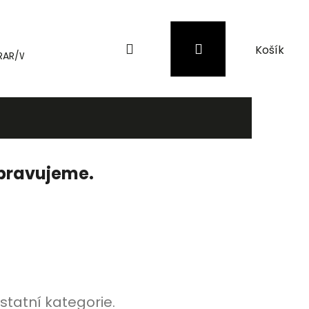
Hledat
Přihlášení
Nákupní
RAR/WinRAR
Genius
Záložní zdroje (UPS) a přepěťové 
košík
ipravujeme.
statní kategorie.