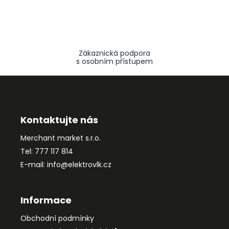
Zákaznická podpora
s osobním přístupem
Z
á
p
a
Kontaktujte nás
t
Merchant market s.r.o.
í
Tel: 777 117 814
E-mail: info@elektrovlk.cz
Informace
Obchodní podmínky