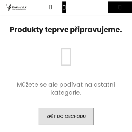
K
Přejít
Hledat
Nákupní
Me
na
o
obsah
Zpět
Zpět
š
košík
Přihlášení
í
Produkty teprve připravujeme.
C
k
o
p
o
t
ř
e
Můžete se ale podívat na ostatní
b
kategorie.
u
j
e
t
ZPĚT DO OBCHODU
e
n