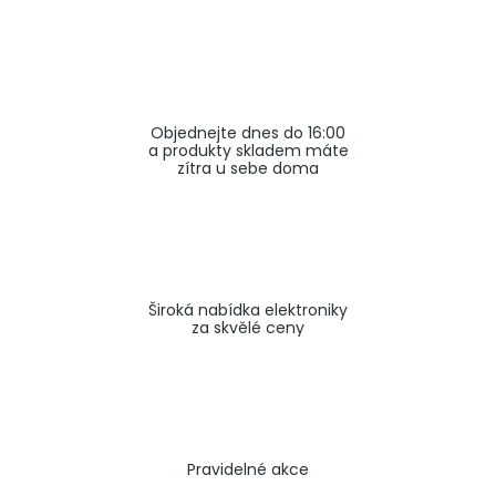
a
j
í
t
Objednejte dnes do 16:00
?
a produkty skladem máte
zítra u sebe doma
HLEDAT
Široká nabídka elektroniky
za skvělé ceny
Pravidelné akce