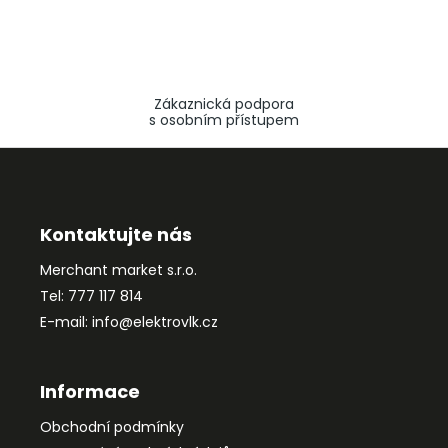
Zákaznická podpora
s osobním přístupem
Z
á
p
a
Kontaktujte nás
t
Merchant market s.r.o.
í
Tel: 777 117 814
E-mail: info@elektrovlk.cz
Informace
Obchodní podmínky