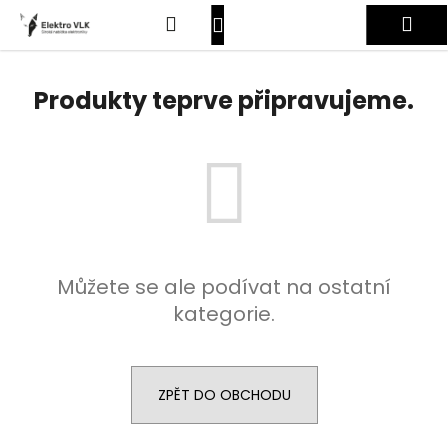
K
Přejít
Hledat
Nákupní
Me
na
o
obsah
Zpět
Zpět
š
košík
Přihlášení
í
Produkty teprve připravujeme.
C
k
o
p
o
t
ř
e
Můžete se ale podívat na ostatní
b
kategorie.
u
j
e
t
ZPĚT DO OBCHODU
e
n