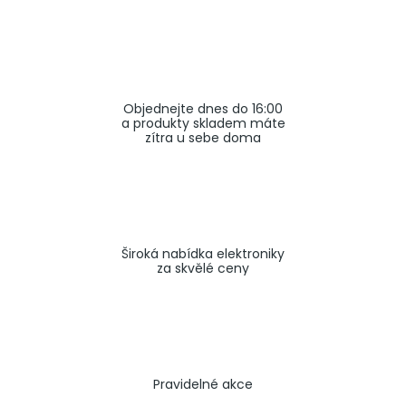
a
j
í
t
Objednejte dnes do 16:00
?
a produkty skladem máte
zítra u sebe doma
HLEDAT
Široká nabídka elektroniky
za skvělé ceny
Pravidelné akce