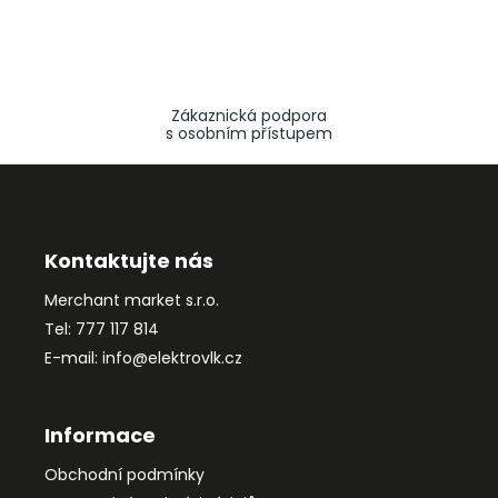
Zákaznická podpora
s osobním přístupem
Z
á
p
a
Kontaktujte nás
t
Merchant market s.r.o.
í
Tel: 777 117 814
E-mail: info@elektrovlk.cz
Informace
Obchodní podmínky