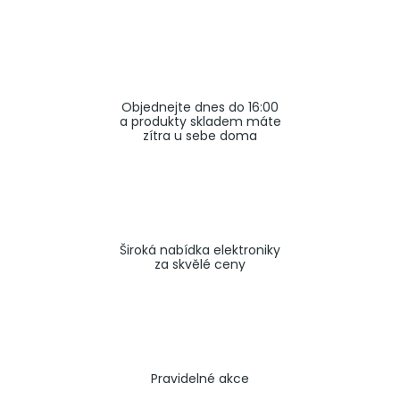
a
j
í
t
Objednejte dnes do 16:00
?
a produkty skladem máte
zítra u sebe doma
HLEDAT
Široká nabídka elektroniky
za skvělé ceny
Pravidelné akce