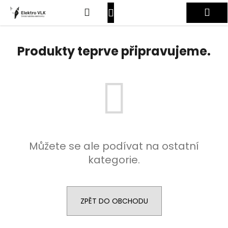
K
Přejít
Hledat
Nákupní
Me
na
o
obsah
Zpět
Zpět
š
košík
Přihlášení
í
Produkty teprve připravujeme.
C
k
o
p
o
t
ř
e
Můžete se ale podívat na ostatní
b
kategorie.
u
j
e
t
ZPĚT DO OBCHODU
e
n