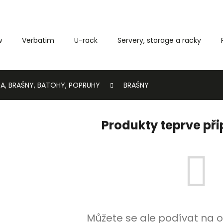
w
Verbatim
U-rack
Servery, storage a racky
Co potřebujete najít?
A, BRAŠNY, BATOHY, POPRUHY
BRAŠNY
HLEDAT
Produkty teprve př
Můžete se ale podívat na o