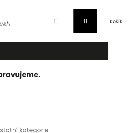
Hledat
Přihlášení
Nákupní
RAR/WinRAR
Genius
Záložní zdroje (UPS) a přepěťové 
košík
ipravujeme.
statní kategorie.