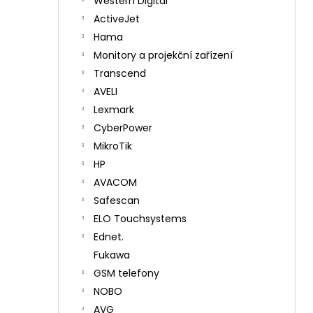
Western Digital
ActiveJet
Hama
Monitory a projekční zařízení
Transcend
AVELI
Lexmark
CyberPower
MikroTik
HP
AVACOM
Safescan
ELO Touchsystems
Ednet.
Fukawa
GSM telefony
NOBO
AVG