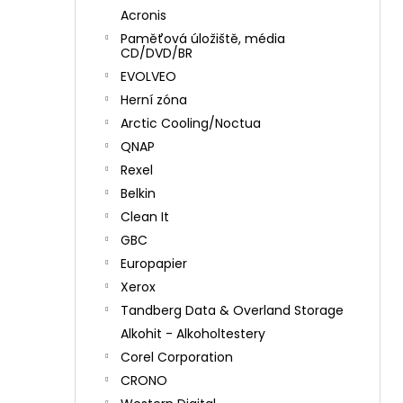
Acronis
Paměťová úložiště, média
CD/DVD/BR
EVOLVEO
Herní zóna
Arctic Cooling/Noctua
QNAP
Rexel
Belkin
Clean It
GBC
Europapier
Xerox
Tandberg Data & Overland Storage
Alkohit - Alkoholtestery
Corel Corporation
CRONO