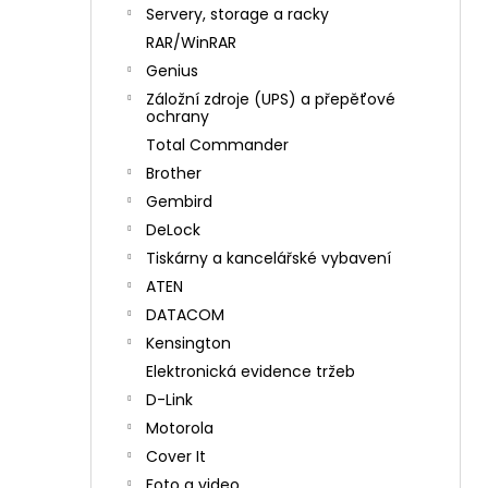
n
Servery, storage a racky
í
RAR/WinRAR
p
Genius
a
Záložní zdroje (UPS) a přepěťové
n
ochrany
e
Total Commander
l
Brother
Gembird
DeLock
Tiskárny a kancelářské vybavení
ATEN
DATACOM
Kensington
Elektronická evidence tržeb
D-Link
Motorola
Cover It
Foto a video