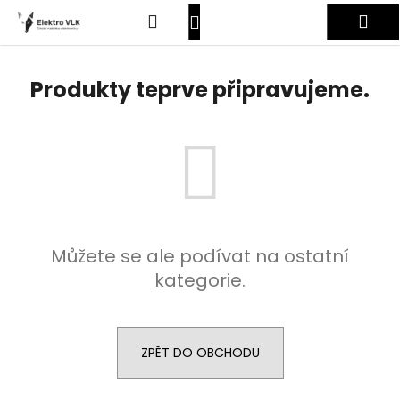
K
Přejít
Hledat
Nákupní
Me
na
o
obsah
Zpět
Zpět
š
košík
Přihlášení
í
Produkty teprve připravujeme.
C
k
o
p
o
t
ř
e
Můžete se ale podívat na ostatní
b
kategorie.
u
j
e
t
ZPĚT DO OBCHODU
e
n