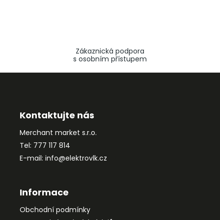
Zákaznická podpora
s osobním přístupem
Z
á
p
a
Kontaktujte nás
t
Merchant market s.r.o.
í
Tel: 777 117 814
E-mail: info@elektrovlk.cz
Informace
Obchodní podmínky