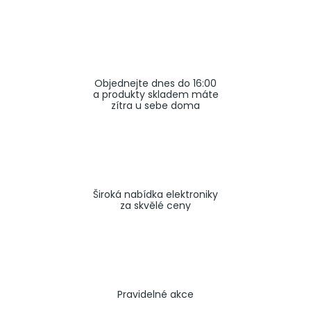
a
j
í
t
Objednejte dnes do 16:00
?
a produkty skladem máte
zítra u sebe doma
HLEDAT
Široká nabídka elektroniky
za skvělé ceny
Pravidelné akce