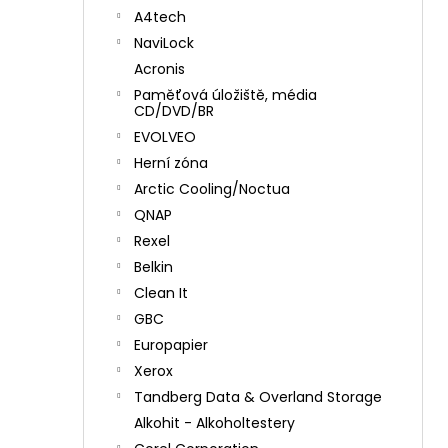
A4tech
NaviLock
Acronis
Paměťová úložiště, média
CD/DVD/BR
EVOLVEO
Herní zóna
Arctic Cooling/Noctua
QNAP
Rexel
Belkin
Clean It
GBC
Europapier
Xerox
Tandberg Data & Overland Storage
Alkohit - Alkoholtestery