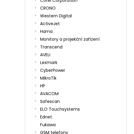
Corel Corporation
CRONO
Western Digital
ActiveJet
Hama
Monitory a projekční zařízení
Transcend
AVELI
Lexmark
CyberPower
MikroTik
HP
AVACOM
Safescan
ELO Touchsystems
Ednet.
Fukawa
GSM telefony