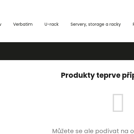
w
Verbatim
U-rack
Servery, storage a racky
Co potřebujete najít?
HLEDAT
Produkty teprve př
Můžete se ale podívat na o