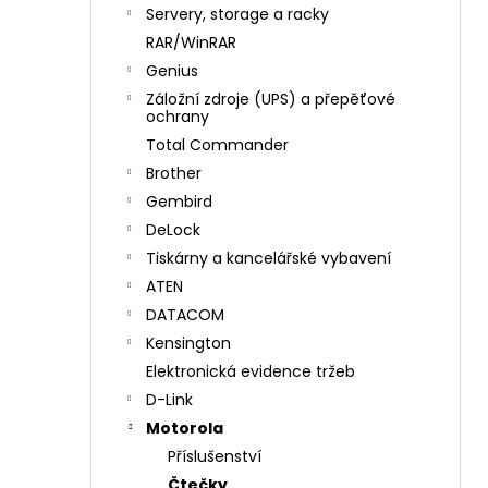
n
Servery, storage a racky
í
RAR/WinRAR
p
Genius
a
Záložní zdroje (UPS) a přepěťové
n
ochrany
e
Total Commander
l
Brother
Gembird
DeLock
Tiskárny a kancelářské vybavení
ATEN
DATACOM
Kensington
Elektronická evidence tržeb
D-Link
Motorola
Příslušenství
Čtečky