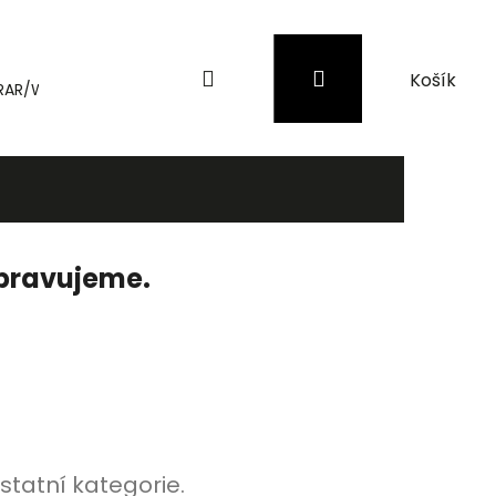
Hledat
Přihlášení
Nákupní
RAR/WinRAR
Genius
Záložní zdroje (UPS) a přepěťové 
košík
ipravujeme.
statní kategorie.