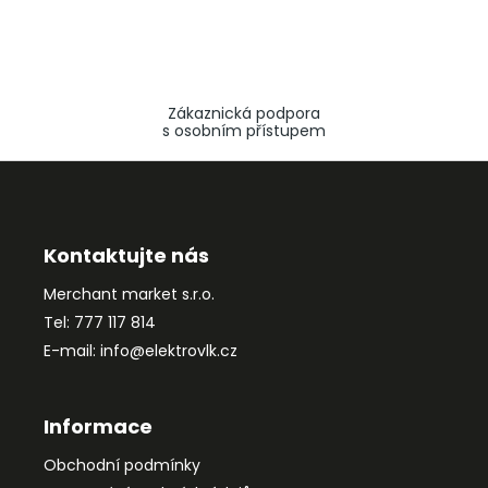
Zákaznická podpora
s osobním přístupem
Z
á
p
a
Kontaktujte nás
t
Merchant market s.r.o.
í
Tel: 777 117 814
E-mail: info@elektrovlk.cz
Informace
Obchodní podmínky