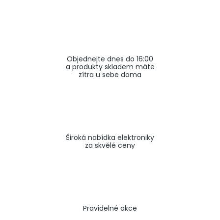
a
j
í
t
Objednejte dnes do 16:00
?
a produkty skladem máte
zítra u sebe doma
HLEDAT
Široká nabídka elektroniky
za skvělé ceny
Pravidelné akce