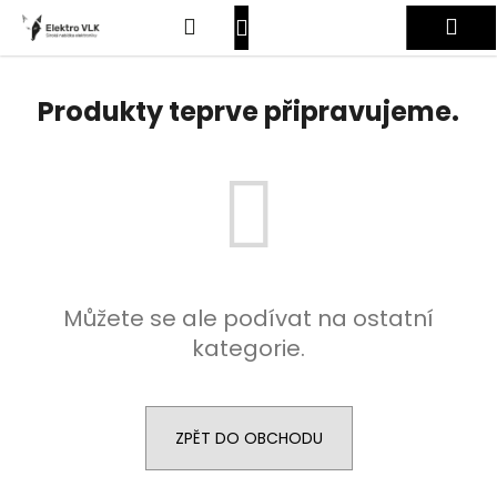
K
Přejít
Hledat
Nákupní
Me
na
o
obsah
Zpět
Zpět
š
košík
Přihlášení
í
Produkty teprve připravujeme.
C
k
o
p
o
t
ř
e
Můžete se ale podívat na ostatní
b
kategorie.
u
j
e
t
ZPĚT DO OBCHODU
e
n