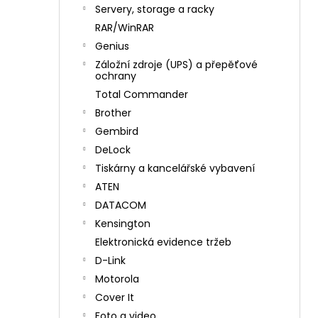
n
Servery, storage a racky
í
RAR/WinRAR
p
Genius
a
Záložní zdroje (UPS) a přepěťové
n
ochrany
e
Total Commander
l
Brother
Gembird
DeLock
Tiskárny a kancelářské vybavení
ATEN
DATACOM
Kensington
Elektronická evidence tržeb
D-Link
Motorola
Cover It
Foto a video