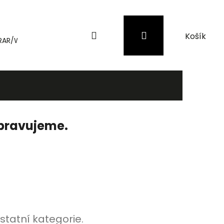
Hledat
Přihlášení
Nákupní
RAR/WinRAR
Genius
Záložní zdroje (UPS) a přepěťové 
košík
ipravujeme.
statní kategorie.