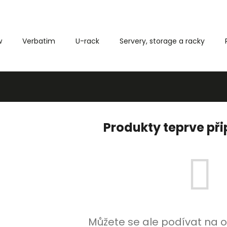
w
Verbatim
U-rack
Servery, storage a racky
Co potřebujete najít?
HLEDAT
Produkty teprve př
Můžete se ale podívat na o