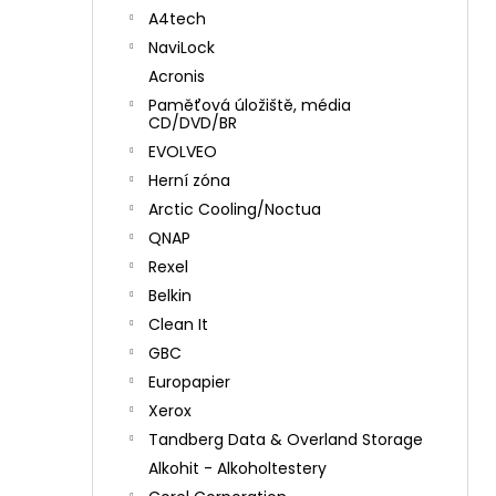
A4tech
NaviLock
Acronis
Paměťová úložiště, média
CD/DVD/BR
EVOLVEO
Herní zóna
Arctic Cooling/Noctua
QNAP
Rexel
Belkin
Clean It
GBC
Europapier
Xerox
Tandberg Data & Overland Storage
Alkohit - Alkoholtestery