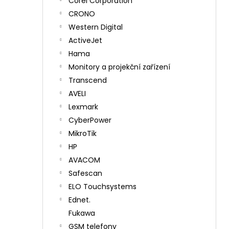
Corel Corporation
CRONO
Western Digital
ActiveJet
Hama
Monitory a projekční zařízení
Transcend
AVELI
Lexmark
CyberPower
MikroTik
HP
AVACOM
Safescan
ELO Touchsystems
Ednet.
Fukawa
GSM telefony