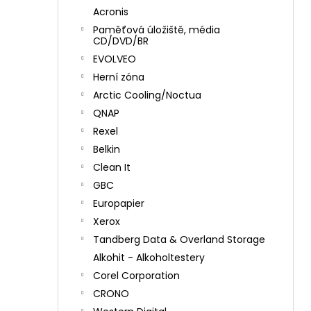
Acronis
Paměťová úložiště, média
CD/DVD/BR
EVOLVEO
Herní zóna
Arctic Cooling/Noctua
QNAP
Rexel
Belkin
Clean It
GBC
Europapier
Xerox
Tandberg Data & Overland Storage
Alkohit - Alkoholtestery
Corel Corporation
CRONO