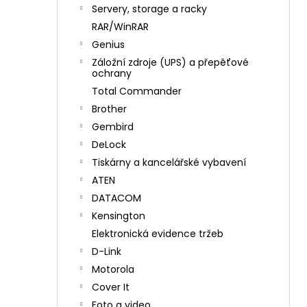
n
Servery, storage a racky
í
RAR/WinRAR
p
Genius
a
Záložní zdroje (UPS) a přepěťové
n
ochrany
e
Total Commander
l
Brother
Gembird
DeLock
Tiskárny a kancelářské vybavení
ATEN
DATACOM
Kensington
Elektronická evidence tržeb
D-Link
Motorola
Cover It
Foto a video