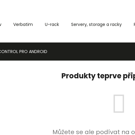
w
Verbatim
U-rack
Servery, storage a racky
Co potřebujete najít?
 CONTROL PRO ANDROID
HLEDAT
Produkty teprve př
Můžete se ale podívat na o