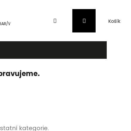
Hledat
Přihlášení
Nákupní
RAR/WinRAR
Genius
Záložní zdroje (UPS) a přepěťové 
košík
ipravujeme.
statní kategorie.