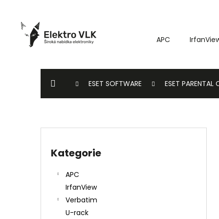
K
Přejít
o
na
Zpět
Zpět
obsah
š
do
do
APC
IrfanVie
í
k
obchodu
obchodu
DOMŮ
ESET SOFTWARE
ESET PARENTAL
P
o
Kategorie
Přeskočit
s
kategorie
t
APC
r
IrfanView
a
Verbatim
n
U-rack