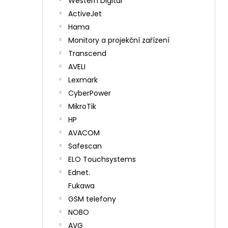
Western Digital
ActiveJet
Hama
Monitory a projekční zařízení
Transcend
AVELI
Lexmark
CyberPower
MikroTik
HP
AVACOM
Safescan
ELO Touchsystems
Ednet.
Fukawa
GSM telefony
NOBO
AVG