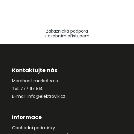
Zákaznická podpora
s osobním přístupem
Z
á
p
a
Kontaktujte nás
t
Merchant market s.r.o.
í
Tel: 777 117 814
E-mail: info@elektrovlk.cz
Informace
Obchodní podmínky