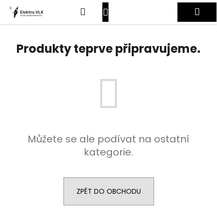
K
Přejít
Hledat
Nákupní
Me
na
o
obsah
Zpět
Zpět
š
košík
Přihlášení
í
Produkty teprve připravujeme.
C
k
o
p
o
t
ř
e
Můžete se ale podívat na ostatní
b
kategorie.
u
j
e
t
ZPĚT DO OBCHODU
e
n