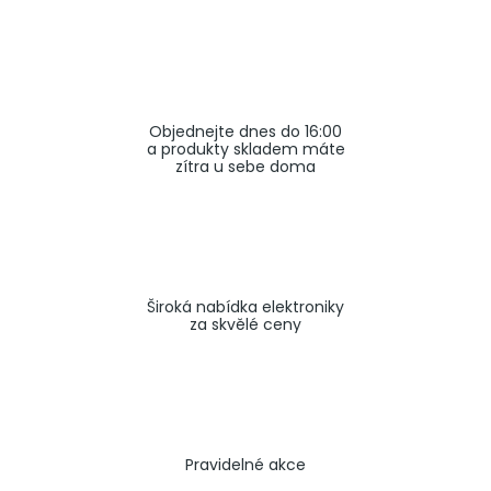
a
j
í
t
Objednejte dnes do 16:00
?
a produkty skladem máte
zítra u sebe doma
HLEDAT
Široká nabídka elektroniky
za skvělé ceny
Pravidelné akce