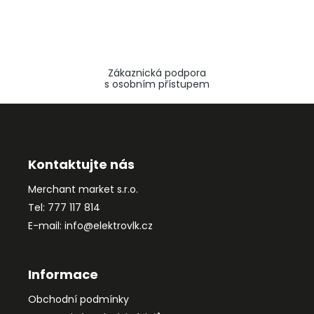
Zákaznická podpora
s osobním přístupem
Z
á
p
a
Kontaktujte nás
t
Merchant market s.r.o.
í
Tel: 777 117 814
E-mail: info@elektrovlk.cz
Informace
Obchodní podmínky