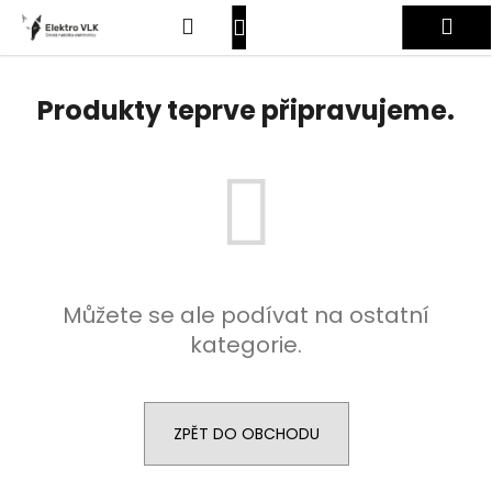
K
Přejít
Hledat
Nákupní
Me
na
o
obsah
Zpět
Zpět
š
košík
Přihlášení
í
Produkty teprve připravujeme.
C
k
o
p
o
t
ř
e
Můžete se ale podívat na ostatní
b
kategorie.
u
j
e
t
ZPĚT DO OBCHODU
e
n