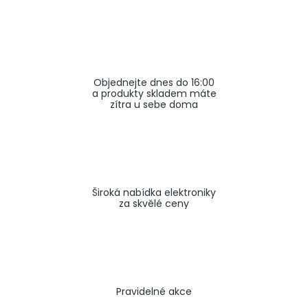
a
j
í
t
Objednejte dnes do 16:00
?
a produkty skladem máte
zítra u sebe doma
HLEDAT
Široká nabídka elektroniky
za skvělé ceny
Pravidelné akce