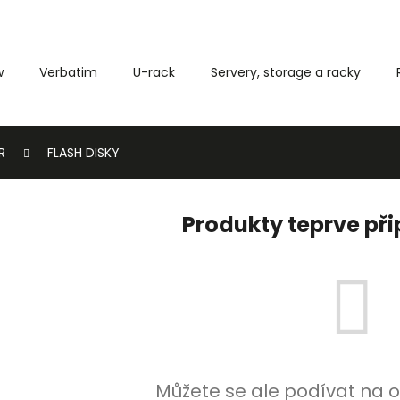
w
Verbatim
U-rack
Servery, storage a racky
Co potřebujete najít?
R
FLASH DISKY
HLEDAT
Produkty teprve př
Můžete se ale podívat na o