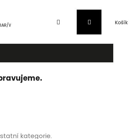
Hledat
Přihlášení
Nákupní
RAR/WinRAR
Genius
Záložní zdroje (UPS) a přepěťové 
košík
ipravujeme.
statní kategorie.