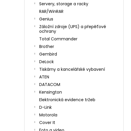
n
Servery, storage a racky
í
RAR/WinRAR
p
Genius
a
Záložní zdroje (UPS) a přepěťové
n
ochrany
e
Total Commander
l
Brother
Gembird
DeLock
Tiskárny a kancelářské vybavení
ATEN
DATACOM
Kensington
Elektronická evidence tržeb
D-Link
Motorola
Cover It
Foto a video