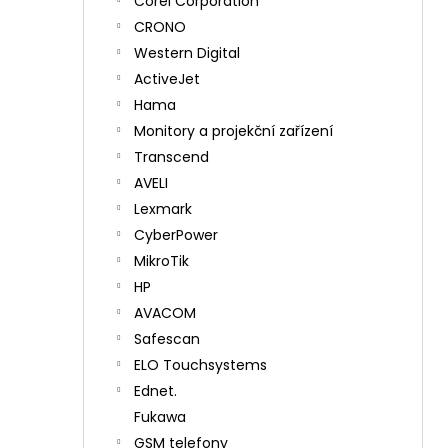
Corel Corporation
CRONO
Western Digital
ActiveJet
Hama
Monitory a projekční zařízení
Transcend
AVELI
Lexmark
CyberPower
MikroTik
HP
AVACOM
Safescan
ELO Touchsystems
Ednet.
Fukawa
GSM telefony