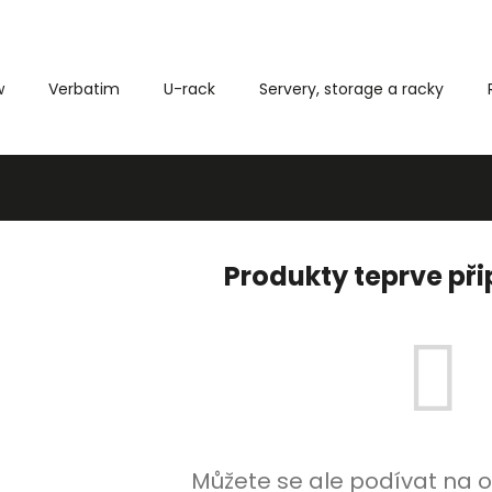
w
Verbatim
U-rack
Servery, storage a racky
Co potřebujete najít?
HLEDAT
Produkty teprve př
Můžete se ale podívat na o