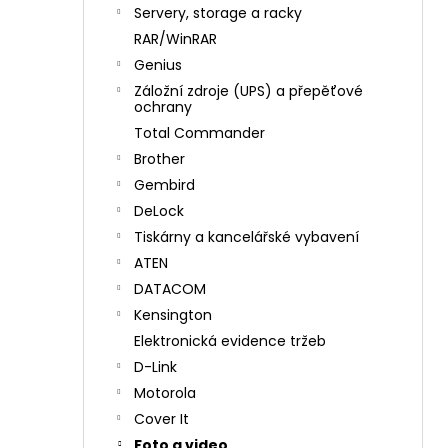
n
Servery, storage a racky
í
RAR/WinRAR
p
Genius
a
Záložní zdroje (UPS) a přepěťové
n
ochrany
e
Total Commander
l
Brother
Gembird
DeLock
Tiskárny a kancelářské vybavení
ATEN
DATACOM
Kensington
Elektronická evidence tržeb
D-Link
Motorola
Cover It
Foto a video