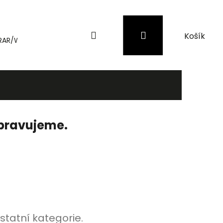
Hledat
Přihlášení
Nákupní
RAR/WinRAR
Genius
Záložní zdroje (UPS) a přepěťové 
košík
ipravujeme.
statní kategorie.