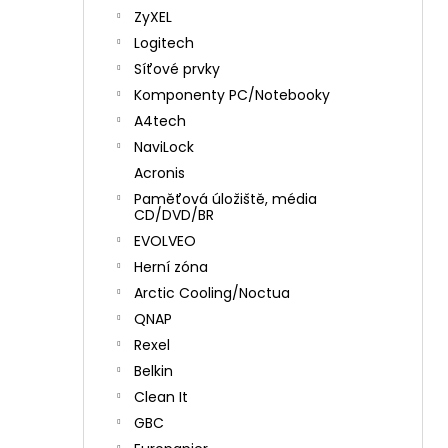
ZyXEL
Logitech
Síťové prvky
Komponenty PC/Notebooky
A4tech
NaviLock
Acronis
Paměťová úložiště, média
CD/DVD/BR
EVOLVEO
Herní zóna
Arctic Cooling/Noctua
QNAP
Rexel
Belkin
Clean It
GBC