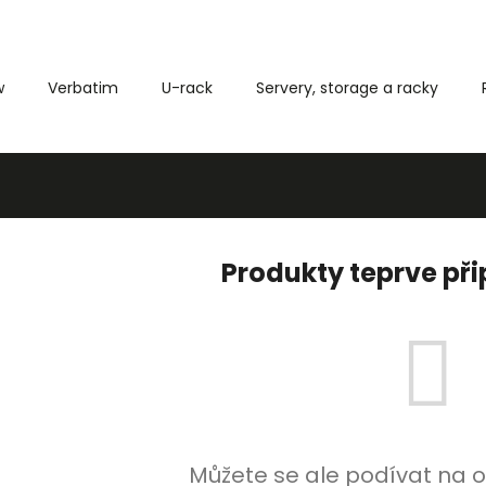
w
Verbatim
U-rack
Servery, storage a racky
Co potřebujete najít?
HLEDAT
Produkty teprve př
Můžete se ale podívat na o