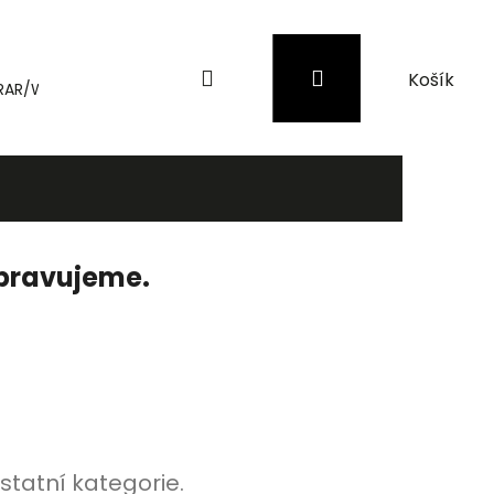
Hledat
Přihlášení
Nákupní
RAR/WinRAR
Genius
Záložní zdroje (UPS) a přepěťové 
košík
ipravujeme.
statní kategorie.