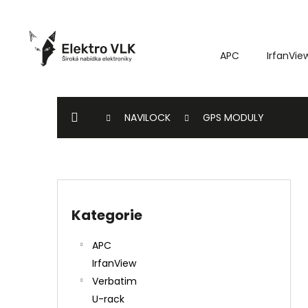
K
Přejít
o
na
Zpět
Zpět
obsah
š
do
do
APC
IrfanVie
í
k
obchodu
obchodu
DOMŮ
NAVILOCK
GPS MODULY
P
o
Kategorie
Přeskočit
s
kategorie
t
APC
r
IrfanView
a
Verbatim
n
U-rack