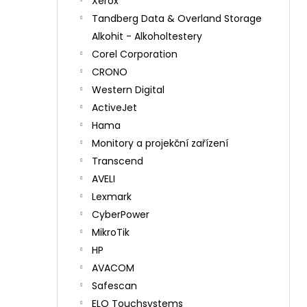
Xerox
Tandberg Data & Overland Storage
Alkohit - Alkoholtestery
Corel Corporation
CRONO
Western Digital
ActiveJet
Hama
Monitory a projekční zařízení
Transcend
AVELI
Lexmark
CyberPower
MikroTik
HP
AVACOM
Safescan
ELO Touchsystems