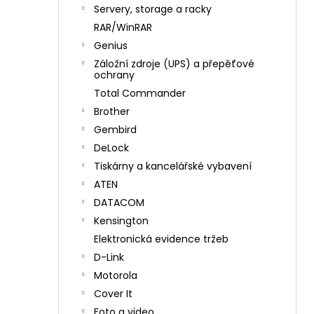
n
Servery, storage a racky
í
RAR/WinRAR
p
Genius
a
Záložní zdroje (UPS) a přepěťové
n
ochrany
e
Total Commander
l
Brother
Gembird
DeLock
Tiskárny a kancelářské vybavení
ATEN
DATACOM
Kensington
Elektronická evidence tržeb
D-Link
Motorola
Cover It
Foto a video