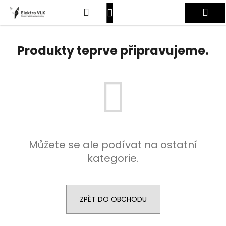
K
Přejít
Hledat
Nákupní
Me
na
o
obsah
Zpět
Zpět
š
košík
Přihlášení
í
Produkty teprve připravujeme.
C
k
o
p
o
t
ř
e
Můžete se ale podívat na ostatní
b
kategorie.
u
j
e
t
ZPĚT DO OBCHODU
e
n