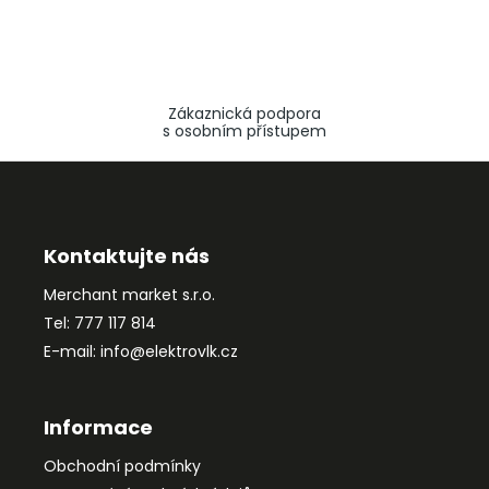
Zákaznická podpora
s osobním přístupem
Z
á
p
a
Kontaktujte nás
t
Merchant market s.r.o.
í
Tel: 777 117 814
E-mail: info@elektrovlk.cz
Informace
Obchodní podmínky