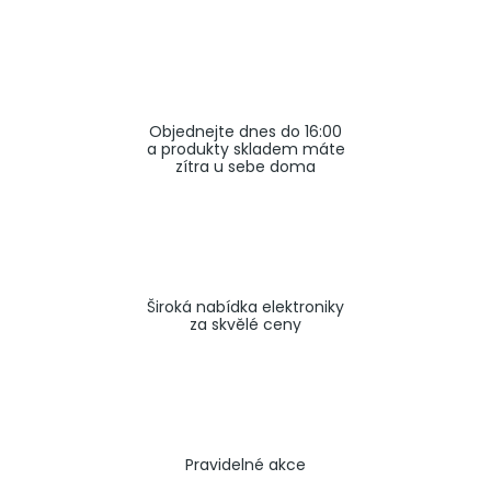
a
j
í
t
Objednejte dnes do 16:00
?
a produkty skladem máte
zítra u sebe doma
HLEDAT
Široká nabídka elektroniky
za skvělé ceny
Pravidelné akce