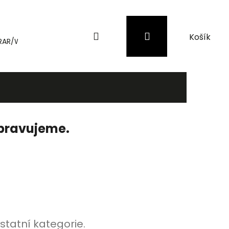
Hledat
Přihlášení
Nákupní
RAR/WinRAR
Genius
Záložní zdroje (UPS) a přepěťové 
košík
ipravujeme.
statní kategorie.