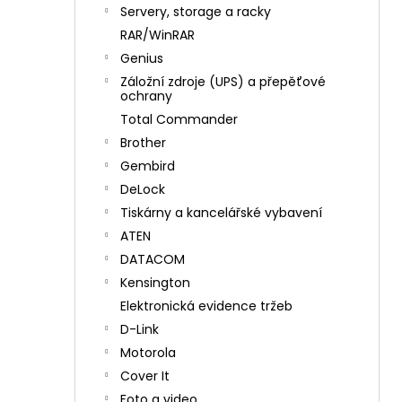
n
Servery, storage a racky
í
RAR/WinRAR
p
Genius
a
Záložní zdroje (UPS) a přepěťové
n
ochrany
e
Total Commander
l
Brother
Gembird
DeLock
Tiskárny a kancelářské vybavení
ATEN
DATACOM
Kensington
Elektronická evidence tržeb
D-Link
Motorola
Cover It
Foto a video