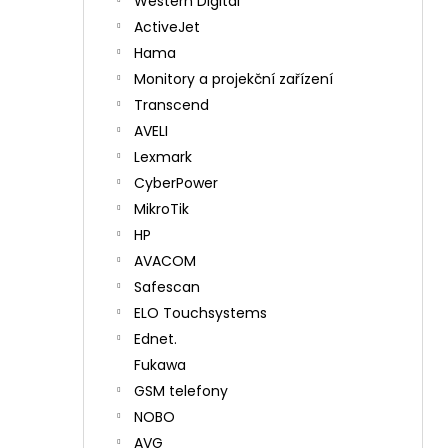
Western Digital
ActiveJet
Hama
Monitory a projekční zařízení
Transcend
AVELI
Lexmark
CyberPower
MikroTik
HP
AVACOM
Safescan
ELO Touchsystems
Ednet.
Fukawa
GSM telefony
NOBO
AVG