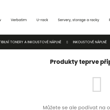
w
Verbatim
U-rack
Servery, storage a racky
Co potřebujete najít?
IBILNÍ TONERY A INKOUSTOVÉ NÁPLNĚ
INKOUSTOVÉ NÁPLNĚ
HLEDAT
Produkty teprve př
Můžete se ale podívat na o