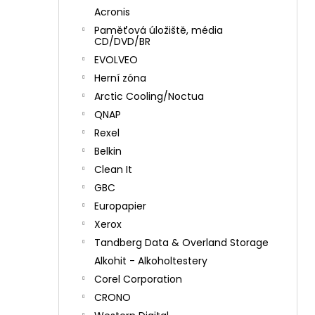
Acronis
Paměťová úložiště, média
CD/DVD/BR
EVOLVEO
Herní zóna
Arctic Cooling/Noctua
QNAP
Rexel
Belkin
Clean It
GBC
Europapier
Xerox
Tandberg Data & Overland Storage
Alkohit - Alkoholtestery
Corel Corporation
CRONO